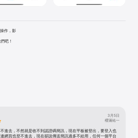
單操作，影
們吧！

ㄟ
3月5日
櫻滿祐一
登不進去，不然就是收不到認證碼簡訊，現在平板被登出，要登入也
，連網頁也登不進去，現在卻說傳送簡訊過多不給用，任何一個平台