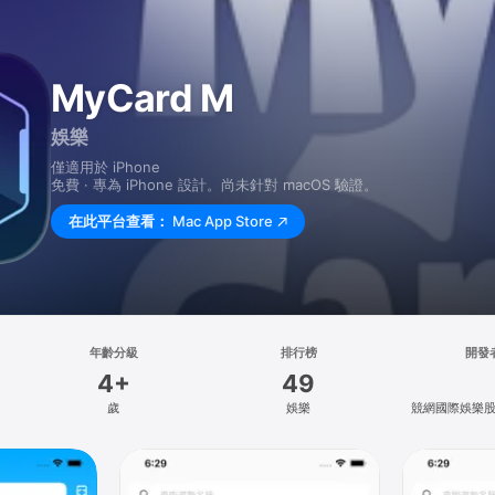
MyCard M
娛樂
僅適用於 iPhone
免費 · 專為 iPhone 設計。尚未針對 macOS 驗證。
在此平台查看：
Mac App Store
年齡分級
排行榜
開發
4+
49
歲
娛樂
競網國際娛樂