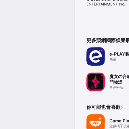
ENTERTAINMENT Inc.
更多競網國際娛樂
e-PLA
商業
魔女の合
門物語
角色扮演
你可能也會喜歡
Gama Pl
遊戲橘子玩