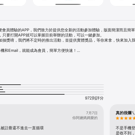
於方便會員體驗的APP，我們致力於提供您全新的活動參加體驗，版面簡潔而且簡
只要打開APP就可以掌握目前舉辦的活動，可以一鍵參加。

加抽獎唷，我們將不定時的推出活動，並提供實體獎品，等你來拿，快來加入我
機和Email，就能成為會員，簡單方便快速！

辦抽獎活動，各種好禮迫不及待要送給你！
972則評分
真的很爛
7月7日
你阿嬤媽媽樂的
已被註冊還不進去一直循環
不是手機
是收不到