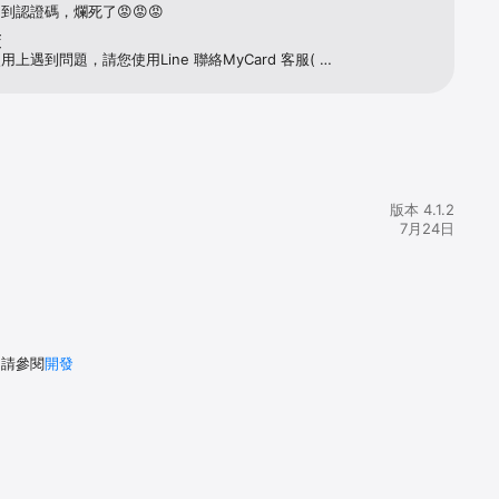
到認證碼，爛死了😡😡😡
覆
上遇到問題，請您使用Line 聯絡MyCard 客服( 
/lin.ee/BaDCyMu )，客服人員會協助您
版本 4.1.2
7月24日
，請參閱
開發