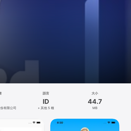
者
語言
大小
ID
44.7
股份有限公司
+ 其他 5 種
MB