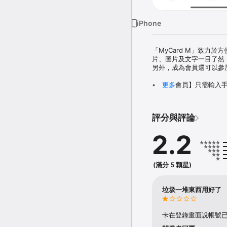
iPhone
「MyCard M」致力
片、圖片及文字一目了然，
另外，成為會員還可以參
•【成為會員】只需輸入手
更多
•【活動抽獎】不定期舉
評分與評論
2.2
(滿分 5 顆星)
垃圾一堆東西用好了
卡在登錄畫面說帳號