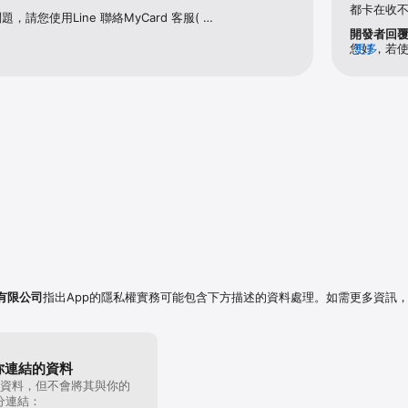
都卡在收不
請您使用Line 聯絡MyCard 客服( 
/BaDCyMu )，客服人員會協助您，謝謝
開發者回
您好，若使用
更多
https:/
有限公司
指出App的隱私權實務可能包含下方描述的資料處理。如需更多資訊
你連結的資料
資料，但不會將其與你的
分連結：