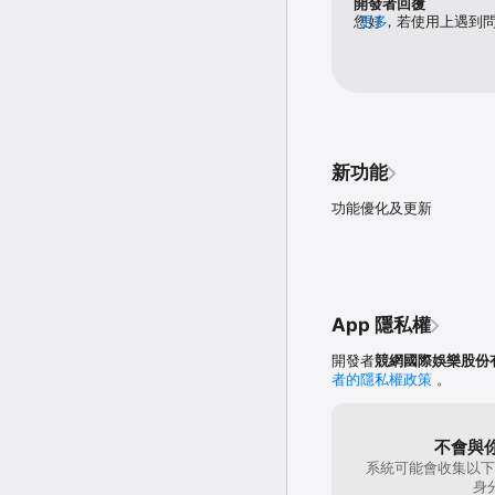
開發者回覆
您好，若使用上遇到問題，
更多
https://lin.ee
新功能
功能優化及更新
App 隱私權
開發者
競網國際娛樂股份
者的隱私權政策
。
不會與
系統可能會收集以下
身