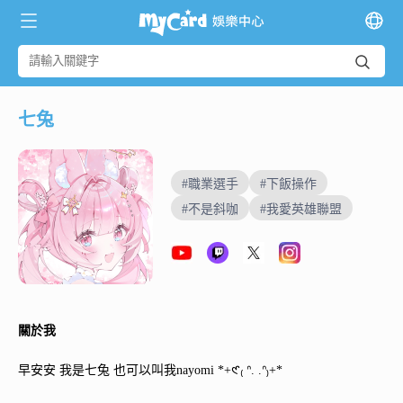
七兔
#職業選手
#下飯操作
#不是斜咖
#我愛英雄聯盟
關於我
早安安 我是七兔 也可以叫我nayomi *+
𑣲₍ ᐢ. .ᐢ₎
+*