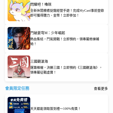
閃耀吧！嚕咪
全新休閒療癒捉寵經營手遊！完成MyCard事前登錄
即可獲得體力、金幣！立即參加！
鬥破蒼穹M：少年崛起
熱血集結，鬥氣開戰！立即預約，領專屬修練補
給！
三國觀滄海
運籌帷幄，決勝三國！立即預約《三國觀滄海》，
領專屬征戰虛寶！
會員限定任務
查看更多
天天都能領取簽到禮～100%有獎！