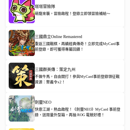
塔塔冒險隊
萌寵來襲，冒險啟程！登錄立即領冒險補給～
三國鼎立Online Remastered
重返三國戰棋，再續經典傳奇！立即完成MyCard事
前登錄，即可獲得專屬回饋！
三國群英傳：策定九州
不做牛馬，自由開打！參與MyCard事前登錄領征戰
資源：聚義令x2！
劍靈NEO
快意江湖，熱血啟程！《劍靈NEO》MyCard 事前登
錄，送限量外型箱，再抽 ROG 電競好禮！