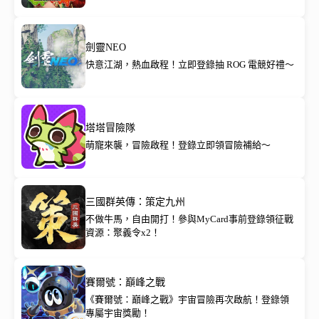
劍靈NEO
快意江湖，熱血啟程！立即登錄抽 ROG 電競好禮～
塔塔冒險隊
萌寵來襲，冒險啟程！登錄立即領冒險補給～
三國群英傳：策定九州
不做牛馬，自由開打！參與MyCard事前登錄領征戰
資源：聚義令x2！
賽爾號：巔峰之戰
《賽爾號：巔峰之戰》宇宙冒險再次啟航！登錄領
專屬宇宙獎勵！