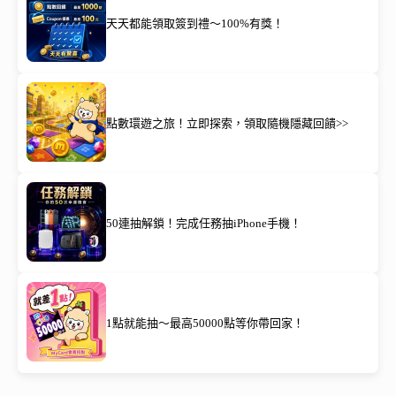
天天都能領取簽到禮～100%有獎！
點數環遊之旅！立即探索，領取隨機隱藏回饋>>
50連抽解鎖！完成任務抽iPhone手機！
1點就能抽～最高50000點等你帶回家！