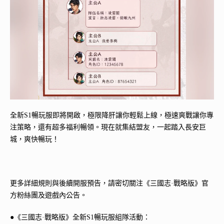
全新S1暢玩服即將開啟，極限降肝讓你輕鬆上線，極速爽戰讓你專
注策略，還有超多福利暢領。現在就集結盟友，一起踏入長安巨
城，爽快暢玩！
更多詳細規則與後續開服預告，請密切關注《三國志·戰略版》官
方粉絲團及遊戲內公告。
●《三國志·戰略版》全新S1暢玩服組隊活動：