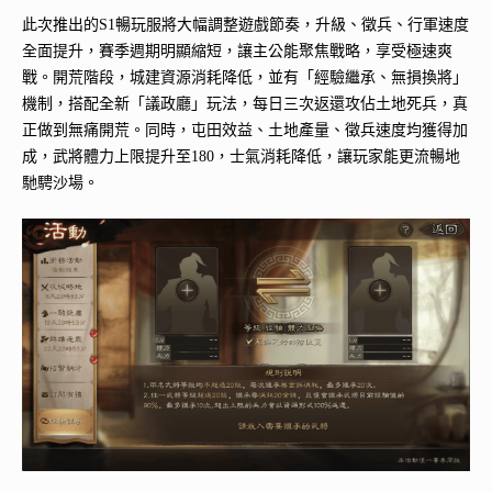
此次推出的S1暢玩服將大幅調整遊戲節奏，升級、徵兵、行軍速度
全面提升，賽季週期明顯縮短，讓主公能聚焦戰略，享受極速爽
戰。開荒階段，城建資源消耗降低，並有「經驗繼承、無損換將」
機制，搭配全新「議政廳」玩法，每日三次返還攻佔土地死兵，真
正做到無痛開荒。同時，屯田效益、土地產量、徵兵速度均獲得加
成，武將體力上限提升至180，士氣消耗降低，讓玩家能更流暢地
馳騁沙場。