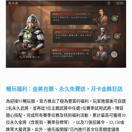
暢玩福利：金將自選、永久免費送，月卡金銖狂送
為迎接S1暢玩服，官方推出了極為豐富的福利。玩家進服後可自選
2名永久武將，並再從3位主題武將中任選1位賽季試用武將，陣容
隨心搭配。完成所有賽季任務及特別福利活動，累計最高可獲得10
位永久金將（含簽到、賽季目標等），以及72張招募令、13,150金
銖等大量資源。此外，搶先版開服7日內進行首次任意額度儲值