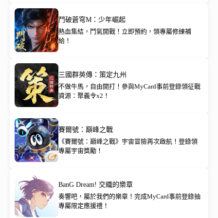
鬥破蒼穹M：少年崛起
熱血集結，鬥氣開戰！立即預約，領專屬修練補
給！
三國群英傳：策定九州
不做牛馬，自由開打！參與MyCard事前登錄領征戰
資源：聚義令x2！
賽爾號：巔峰之戰
《賽爾號：巔峰之戰》宇宙冒險再次啟航！登錄領
專屬宇宙獎勵！
BanG Dream! 交織的樂章
奏響吧，屬於我們的樂章！完成MyCard事前登錄抽
專屬限定應援禮！