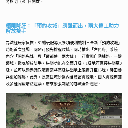
將於明（9）日開啟。
極限降肝：「預約攻城」應聲而出，兩大傭工助力
解放雙手
為減輕玩家負擔，S1暢玩服導入多項便利機制。全新「預約攻城」
功能首次登場，同盟可預先排程攻城。同時推出「左民府」系統，
內含「開路先鋒」與「遷都使」兩大傭工，可實現自動鋪路、一鍵
遷城，徹底解放雙手。耕墾功能亦全面升級，1級地可直接耕墾至8
級，並可以透過議政廳提案將高級耕墾地上限提升至16塊，種田養
兵更加輕鬆。此外，長安巨城沙盤內含豐富資源地、個人資源商鋪
及多種同盟增益建築，帶來緊張刺激的巷戰全新體驗。