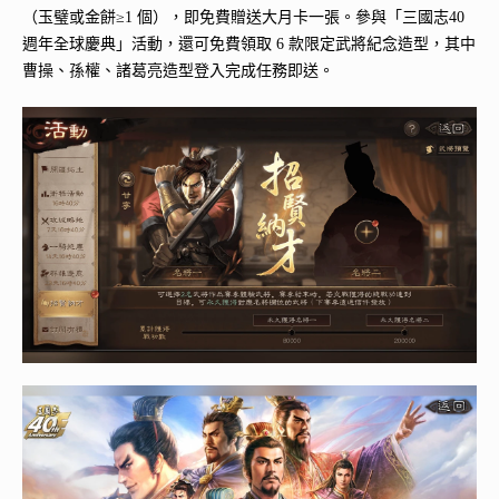
（玉璧或金餅≥1 個），即免費贈送大月卡一張。參與「三國志40
週年全球慶典」活動，還可免費領取 6 款限定武將紀念造型，其中
曹操、孫權、諸葛亮造型登入完成任務即送。