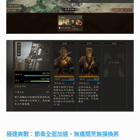
極速爽戰：節奏全面加速，無痛開荒無損換將