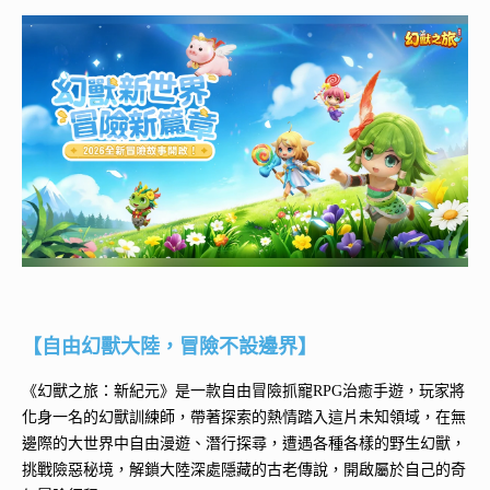
【自由幻獸大陸，冒險不設邊界】
《幻獸之旅：新紀元》是一款自由冒險抓寵RPG治癒手遊，玩家將
化身一名的幻獸訓練師，帶著探索的熱情踏入這片未知領域，在無
邊際的大世界中自由漫遊、潛行探尋，遭遇各種各樣的野生幻獸，
挑戰險惡秘境，解鎖大陸深處隱藏的古老傳說，開啟屬於自己的奇