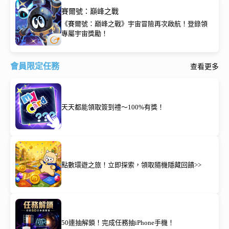
賽爾號：巔峰之戰
《賽爾號：巔峰之戰》宇宙冒險再次啟航！登錄領
專屬宇宙獎勵！
會員限定任務
查看更多
天天都能領取簽到禮～100%有獎！
點數環遊之旅！立即探索，領取隨機隱藏回饋>>
50連抽解鎖！完成任務抽iPhone手機！