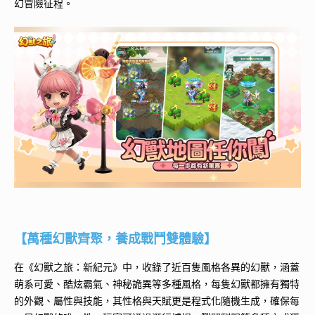
幻冒險征程。
【萬種幻獸齊聚，養成戰鬥雙體驗】
在《幻獸之旅：新紀元》中，收錄了近百隻風格各異的幻獸，涵蓋
萌系可愛、酷炫霸氣、神秘詭異等多種風格，每隻幻獸都擁有獨特
的外觀、屬性與技能，其性格與天賦更是程式化隨機生成，確保每