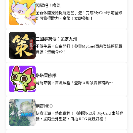
閃耀吧！嚕咪
全新休閒療癒捉寵經營手遊！完成MyCard事前登錄
即可獲得體力、金幣！立即參加！
三國群英傳：策定九州
不做牛馬，自由開打！參與MyCard事前登錄領征戰
資源：聚義令x2！
塔塔冒險隊
萌寵來襲，冒險啟程！登錄立即領冒險補給～
劍靈NEO
快意江湖，熱血啟程！《劍靈NEO》MyCard 事前登
錄，送限量外型箱，再抽 ROG 電競好禮！