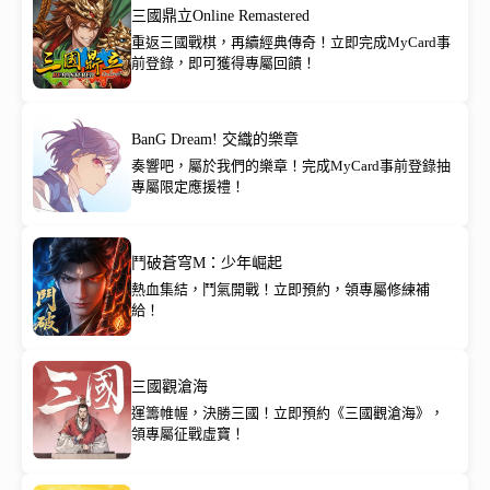
三國鼎立Online Remastered
重返三國戰棋，再續經典傳奇！立即完成MyCard事
前登錄，即可獲得專屬回饋！
BanG Dream! 交織的樂章
奏響吧，屬於我們的樂章！完成MyCard事前登錄抽
專屬限定應援禮！
鬥破蒼穹M：少年崛起
熱血集結，鬥氣開戰！立即預約，領專屬修練補
給！
三國觀滄海
運籌帷幄，決勝三國！立即預約《三國觀滄海》，
領專屬征戰虛寶！