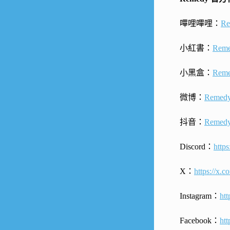
嗶哩嗶哩：
Re
小紅書：
Reme
小黑盒：
Rem
微博：
Remed
抖音：
Remedy
Discord：
http
X：
https://x.
Instagram：
ht
Facebook：
ht