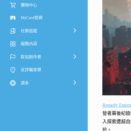
購物中心
MyCard官網
社群追蹤
服務內容
駐站創作者
反詐騙宣導
語系
Remedy Entert
發者幕後紀錄
入探索遭超自
抗。