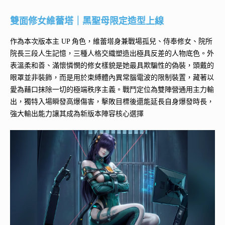
雙面修女維蕾塔｜黑聖母限定造型上線
作為本次版本主 UP 角色，維蕾塔身兼戰場孤兒、侍奉修女、院所
院長三段人生記憶，三種人格交織塑造出極具反差的人物底色。外
表溫柔和善、滿懷憐憫的修女樣貌是她最具欺騙性的偽裝，頭戴的
眼罩並非裝飾，而是用於束縛體內異常腦電波的限制裝置，藏著以
愛為藉口抹除一切的極端秩序主義。戰鬥定位為雙陣營通用主力輸
出，獨特入場瞬發高爆傷害，擊敗目標後還能延長自身爆發時長，
強大輸出能力讓其成為新版本陣容核心選擇