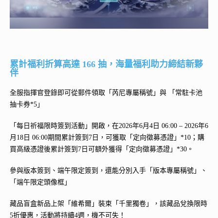
累計福利折算高達 166 抽，海量福利助力締結新夥
伴
全服指揮官登錄即可從郵件領取「芮尼專屬稱號」與 「常駐卡池
抽卡券*5」
「每日祈福限時簽到活動」開啟，在2026年6月4日 06:00 – 2026年6
月18日 06:00期間累計簽到7日，可獲取「定向徵募憑證」*10；購
買高級憑證後累計簽到7日可額外獲得「定向徵募憑證」*30。
參與版本簽到、端午限定簽到，還能分別入手「版本專屬稱號」、
「端午限定頭像框」
藏品盲盒新品上架「維希爾」裝束「千里獨卷」，該藏品兌換限時
5折優惠，活動將持續4週，機不可失！