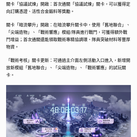
關卡「協議試煉」開啟：首次通關「協議試煉」關卡，可以獲得定
向訂購憑證、活性合金鍛料等獎勵。
關卡「暗流攀升」開啟：在暗流攀升關卡中，使用「舊地聯合」、
「尖端造物」、「戰術響應」模組/隊員進行戰鬥，可獲得額外戰
鬥增益；首次通關還能領取戰術專精協調環、隊員突破材料等豐厚
物資。
「戰術考核」關卡更新：可通過主介面左側活動入口進入，新增開
放新模組「舊地聯合」、「尖端造物」、「戰術響應」的試玩關
卡。