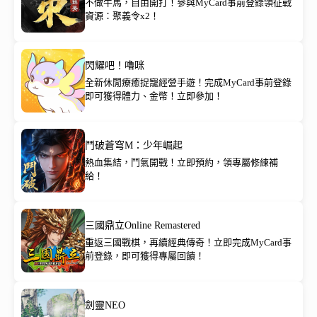
不做牛馬，自由開打！參與MyCard事前登錄領征戰
資源：聚義令x2！
閃耀吧！嚕咪
全新休閒療癒捉寵經營手遊！完成MyCard事前登錄
即可獲得體力、金幣！立即參加！
鬥破蒼穹M：少年崛起
熱血集結，鬥氣開戰！立即預約，領專屬修練補
給！
三國鼎立Online Remastered
重返三國戰棋，再續經典傳奇！立即完成MyCard事
前登錄，即可獲得專屬回饋！
劍靈NEO