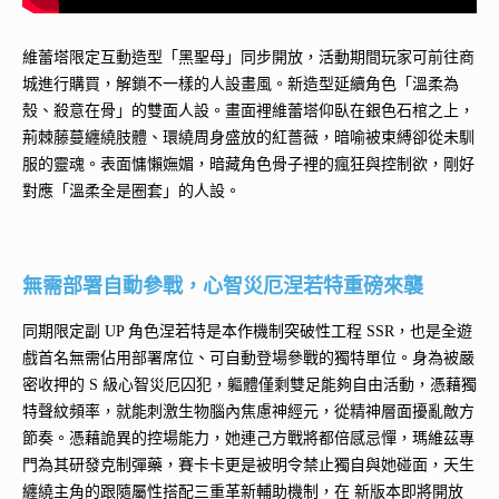
維蕾塔限定互動造型「黑聖母」同步開放，活動期間玩家可前往商
城進行購買，解鎖不一樣的人設畫風。新造型延續角色「溫柔為
殼、殺意在骨」的雙面人設。畫面裡維蕾塔仰臥在銀色石棺之上，
荊棘藤蔓纏繞肢體、環繞周身盛放的紅薔薇，暗喻被束縛卻從未馴
服的靈魂。表面慵懶嫵媚，暗藏角色骨子裡的瘋狂與控制欲，剛好
對應「溫柔全是圈套」的人設。
無需部署自動參戰，心智災厄涅若特重磅來襲
同期限定副 UP 角色涅若特是本作機制突破性工程 SSR，也是全遊
戲首名無需佔用部署席位、可自動登場參戰的獨特單位。身為被嚴
密收押的 S 級心智災厄囚犯，軀體僅剩雙足能夠自由活動，憑藉獨
特聲紋頻率，就能刺激生物腦內焦慮神經元，從精神層面擾亂敵方
節奏。憑藉詭異的控場能力，她連己方戰將都倍感忌憚，瑪維茲專
門為其研發克制彈藥，賽卡卡更是被明令禁止獨自與她碰面，天生
纏繞主角的跟隨屬性搭配三重革新輔助機制，在 新版本即將開放