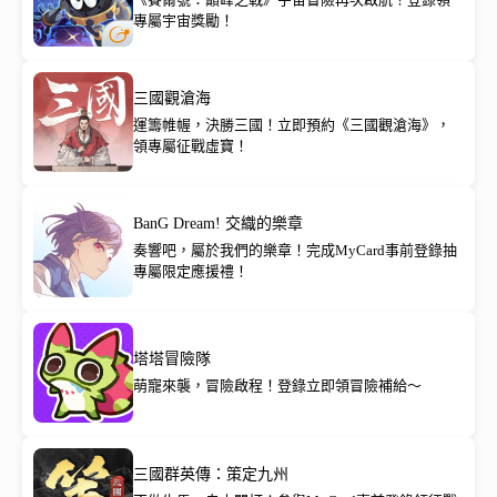
專屬宇宙獎勵！
三國觀滄海
運籌帷幄，決勝三國！立即預約《三國觀滄海》，
領專屬征戰虛寶！
BanG Dream! 交織的樂章
奏響吧，屬於我們的樂章！完成MyCard事前登錄抽
專屬限定應援禮！
塔塔冒險隊
萌寵來襲，冒險啟程！登錄立即領冒險補給～
三國群英傳：策定九州