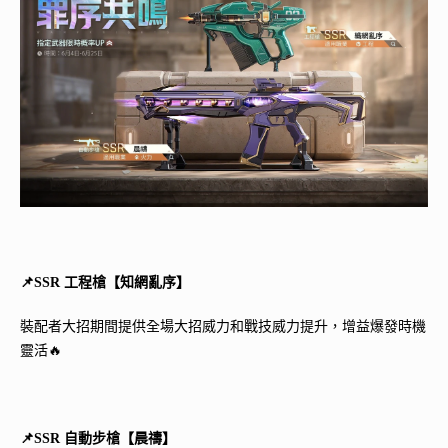
📌SSR 工程槍【知網亂序】
裝配者大招期間提供全場大招威力和戰技威力提升，增益爆發時機
靈活🔥
📌SSR 自動步槍【晨禱】