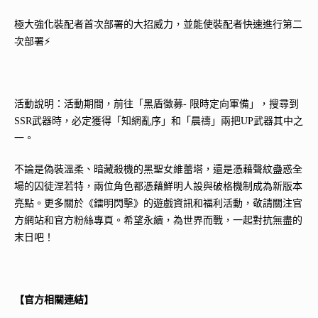
極大強化裝配者首次部署的大招威力，並能使裝配者快速進行第二
次部署⚡
活動說明：活動期間，前往「黑盾徵募- 限時定向軍備」，搜尋到
SSR武器時，必定獲得「知網亂序」和「晨禱」兩把UP武器其中之
一。
不論是偽裝溫柔、暗藏殺機的黑聖女維蕾塔，還是憑藉聲紋蠱惑全
場的囚徒涅若特，兩位角色都憑藉鮮明人設與破格機制成為新版本
亮點。更多關於《鐳明閃擊》的遊戲資訊和福利活動，敬請關注官
方網站和官方粉絲專頁。希望永續，為世界而戰，一起對抗無盡的
末日吧！
【官方相關連結】