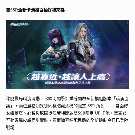
雙SSR全新卡池攜百抽好禮來襲~
伴隨戰局暗流涌動，《鐳明閃擊》重磅開啟全新模組版本「暗湧協
議」，兩位風格迥異卻同樣暗藏危機的限定 SSR 角色 —— 雙面修
女維蕾塔、心智災厄囚徒涅若特開啟雙SSR限定 UP 卡池，黑聖女
互動專屬皮膚同步實裝，顛覆陣容搭配思路的全新機制今日已登陸
戰場。