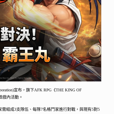
ion)宣布，旗下AFK RPG《THE KING OF
項遊戲內活動。
需組成3支隊伍、每隊7名格鬥家進行對戰，與現有5對5