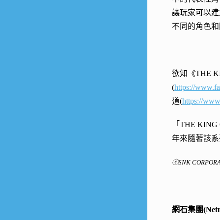
讓玩家可以建
不同的角色和
欲知《THE K
(
https://www.f
道(
https://w
「THE KI
年來隨著該系列
ⓒSNK CORPORATIO
網石集團(Netma