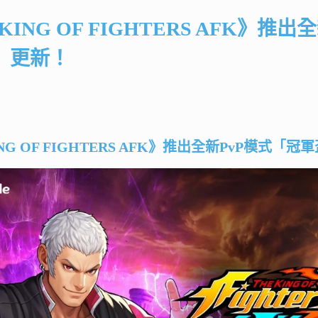
 KING OF FIGHTERS AFK
」更新！
ING OF FIGHTERS AFK》推出全新PvP模