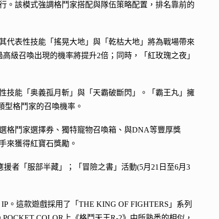
舉行。該模式強調格鬥家搭配與隊伍策略配置，排名靠前的
其代表性技能「搖晃大地」與「乾枯大地」將為戰場帶來
過高級召喚出現的機率將提升2倍；同時，「紅玫瑰之夜」
性技能「奥義孤月斬」與「天霸破斷閃」。「霸王丸」擁
該類型格鬥家的召喚機率。
選格鬥家選擇券、獨特寵物召喚箱、與DNA等豐厚獎
手來獲得紅寶石獎勵。
應援者「服部半藏」；「冒險之書」活動(5月21日至6月3
RS」IP。這款遊戲採用了「THE KING OF FIGHTERS」系列
OCKET COLOR上《格鬥天王R-2》中所熟悉的相似，