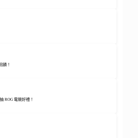
回饋！
 ROG 電競好禮！