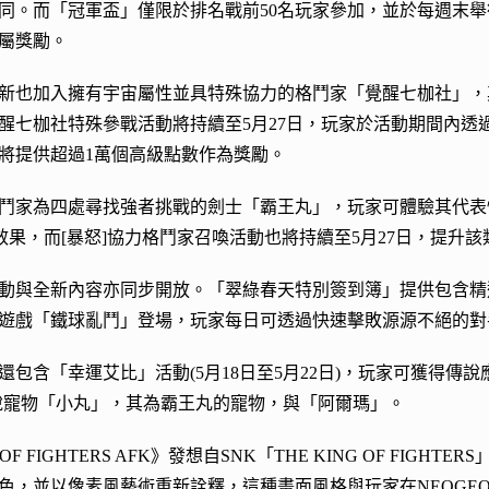
同。而「冠軍盃」僅限於排名戰前50名玩家參加，並於每週末
屬獎勵。
新也加入擁有宇宙屬性並具特殊協力的格鬥家「覺醒七枷社」，
醒七枷社特殊參戰活動將持續至5月27日，玩家於活動期間內透
也將提供超過1萬個高級點數作為獎勵。
鬥家為四處尋找強者挑戰的劍士「霸王丸」，玩家可體驗其代表
力效果，而[暴怒]協力格鬥家召喚活動也將持續至5月27日，提升
動與全新內容亦同步開放。「翠綠春天特別簽到簿」提供包含精
遊戲「鐵球亂鬥」登場，玩家每日可透過快速擊敗源源不絕的對
還包含「幸運艾比」活動(5月18日至5月22日)，玩家可獲得傳說
說寵物「小丸」，其為霸王丸的寵物，與「阿爾瑪」。
 OF FIGHTERS AFK》發想自SNK「THE KING OF FIGHTE
色，並以像素風藝術重新詮釋，這種畫面風格與玩家在NEOGEO P