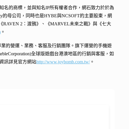
有知名的商標，並與知名IP所有權者合作，網石致力於於為
City的母公司，同時也是HYBE與NCSOFT的主要股東，網
《RAVEN 2：渡鴉》、《MARVEL未來之戰》與《七大
m
。
年7月，擁有專業的營運、業務、客服及行銷團隊。旗下運營的手機遊
eCorporation)全球版遊戲台港澳地區的行銷與客服，如
資訊詳見官方網站
http://www.joybomb.com.tw/
。