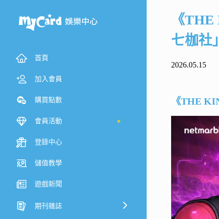
《THE
七枷社
首頁
2026.05.15
加入會員
《THE K
購買點數
會員活動
登錄中心
儲值教學
遊戲新聞
期刊雜誌