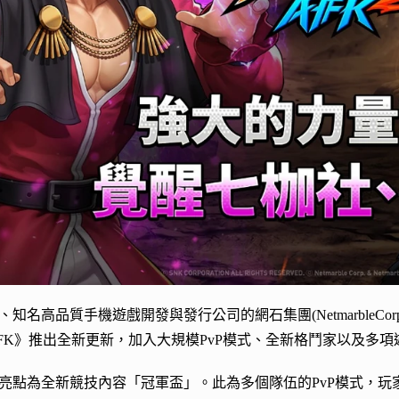
名高品質手機遊戲開發與發行公司的網石集團(NetmarbleCorporat
S AFK》推出全新更新，加入大規模PvP模式、全新格鬥家以及多
亮點為全新競技內容「冠軍盃」。此為多個隊伍的PvP模式，玩家