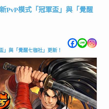
》推出全新PvP模式「冠軍盃」與「覺醒
式「冠軍盃」與「覺醒七枷社」更新！