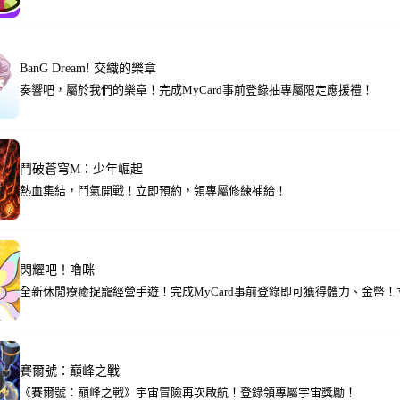
BanG Dream! 交織的樂章
奏響吧，屬於我們的樂章！完成MyCard事前登錄抽專屬限定應援禮！
鬥破蒼穹M：少年崛起
熱血集結，鬥氣開戰！立即預約，領專屬修練補給！
閃耀吧！嚕咪
全新休閒療癒捉寵經營手遊！完成MyCard事前登錄即可獲得體力、金幣
賽爾號：巔峰之戰
《賽爾號：巔峰之戰》宇宙冒險再次啟航！登錄領專屬宇宙獎勵！