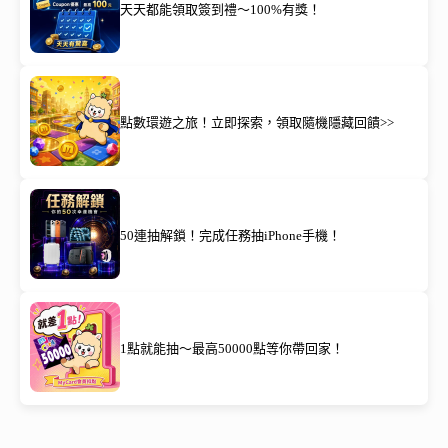
天天都能領取簽到禮～100%有獎！
點數環遊之旅！立即探索，領取隨機隱藏回饋>>
50連抽解鎖！完成任務抽iPhone手機！
1點就能抽～最高50000點等你帶回家！