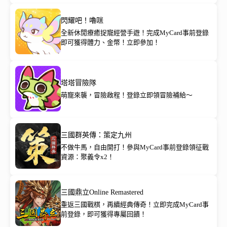
閃耀吧！嚕咪
全新休閒療癒捉寵經營手遊！完成MyCard事前登錄
即可獲得體力、金幣！立即參加！
塔塔冒險隊
萌寵來襲，冒險啟程！登錄立即領冒險補給～
三國群英傳：策定九州
不做牛馬，自由開打！參與MyCard事前登錄領征戰
資源：聚義令x2！
三國鼎立Online Remastered
重返三國戰棋，再續經典傳奇！立即完成MyCard事
前登錄，即可獲得專屬回饋！