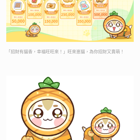
「招財有貓香，幸福旺旺來！」旺來崽貓，為你招財又賣萌！