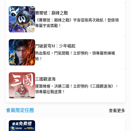
賽爾號：巔峰之戰
《賽爾號：巔峰之戰》宇宙冒險再次啟航！登錄領
專屬宇宙獎勵！
鬥破蒼穹M：少年崛起
熱血集結，鬥氣開戰！立即預約，領專屬修練補
給！
三國觀滄海
運籌帷幄，決勝三國！立即預約《三國觀滄海》，
領專屬征戰虛寶！
會員限定任務
查看更多