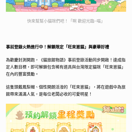
快來幫幫小貓咪們吧！「啊 歡迎光臨~喵」
事前登錄火熱進行中！解鎖限定「旺來崽貓」與豪華好禮
為歡慶封測開跑，《貓旅館物語》事前登錄活動同步開啟！達成指
定人數目標，即可解鎖包含稀有道具與台灣限定貓咪「旺來崽貓」
在內的豐富獎勵。
這隻頭戴鳳梨帽、個性開朗活潑的「旺來崽貓」，將在遊戲中為旅
館帶來滿滿人氣，是每位老闆必收的可愛明星！