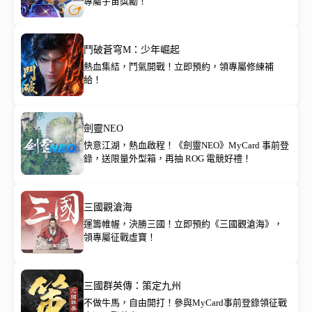
專屬宇宙獎勵！
鬥破蒼穹M：少年崛起
熱血集結，鬥氣開戰！立即預約，領專屬修練補
給！
劍靈NEO
快意江湖，熱血啟程！《劍靈NEO》MyCard 事前登
錄，送限量外型箱，再抽 ROG 電競好禮！
三國觀滄海
運籌帷幄，決勝三國！立即預約《三國觀滄海》，
領專屬征戰虛寶！
三國群英傳：策定九州
不做牛馬，自由開打！參與MyCard事前登錄領征戰