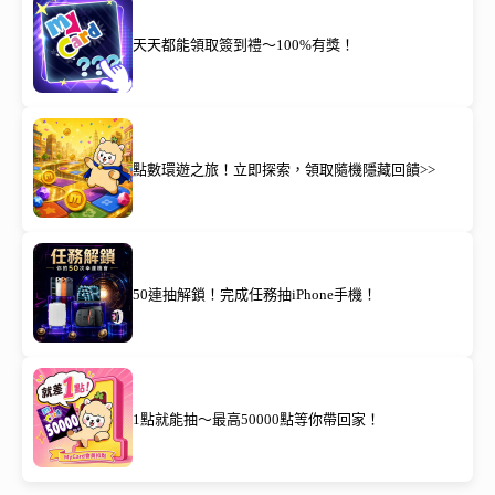
天天都能領取簽到禮～100%有獎！
點數環遊之旅！立即探索，領取隨機隱藏回饋>>
50連抽解鎖！完成任務抽iPhone手機！
1點就能抽～最高50000點等你帶回家！