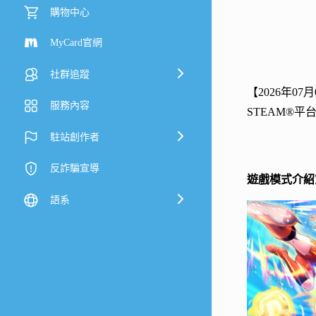
購物中心
MyCard官網
社群追蹤
【2026年07月
服務內容
STEAM®
駐站創作者
反詐騙宣導
遊戲模式介紹
語系