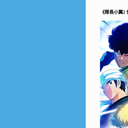
《隊長小翼2