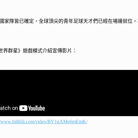
國家隊皆已確定，全球頂尖的青年足球天才們已經在場邊就位，
 世界群星》遊戲模式介紹宣傳影片：
://www.bilibili.com/video/BV1qAMe6mEmK/