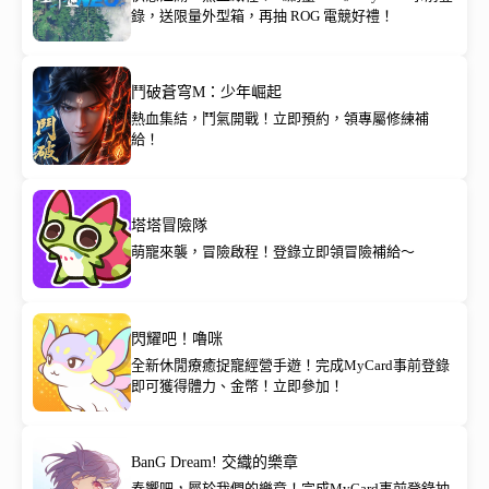
錄，送限量外型箱，再抽 ROG 電競好禮！
鬥破蒼穹M：少年崛起
熱血集結，鬥氣開戰！立即預約，領專屬修練補
給！
塔塔冒險隊
萌寵來襲，冒險啟程！登錄立即領冒險補給～
閃耀吧！嚕咪
全新休閒療癒捉寵經營手遊！完成MyCard事前登錄
即可獲得體力、金幣！立即參加！
BanG Dream! 交織的樂章
奏響吧，屬於我們的樂章！完成MyCard事前登錄抽