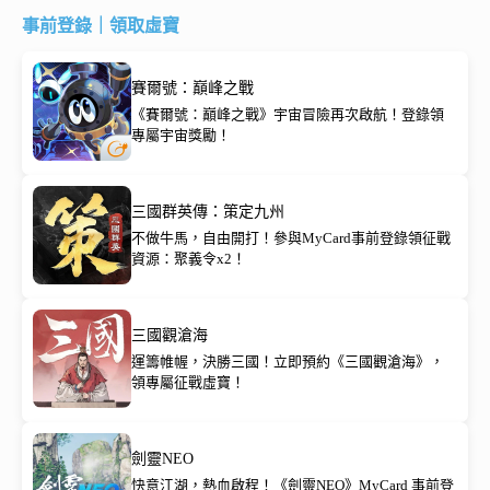
事前登錄｜領取虛寶
賽爾號：巔峰之戰
《賽爾號：巔峰之戰》宇宙冒險再次啟航！登錄領
專屬宇宙獎勵！
三國群英傳：策定九州
不做牛馬，自由開打！參與MyCard事前登錄領征戰
資源：聚義令x2！
三國觀滄海
運籌帷幄，決勝三國！立即預約《三國觀滄海》，
領專屬征戰虛寶！
劍靈NEO
快意江湖，熱血啟程！《劍靈NEO》MyCard 事前登