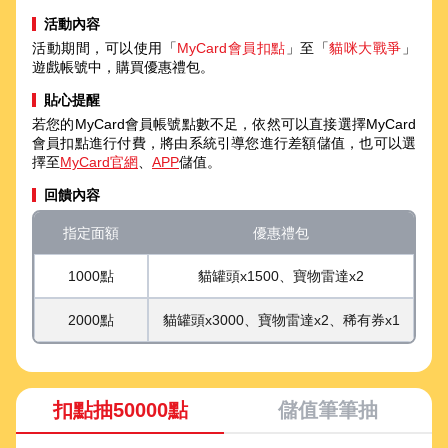
活動內容
活動期間，可以使用「
MyCard會員扣點
」至「
貓咪大戰爭
」
遊戲帳號中，購買優惠禮包。
貼心提醒
若您的MyCard會員帳號點數不足，依然可以直接選擇MyCard
會員扣點進行付費，將由系統引導您進行差額儲值，也可以選
擇至
MyCard官網
、
APP
儲值。
回饋內容
指定面額
優惠禮包
1000點
貓罐頭x1500、寶物雷達x2
2000點
貓罐頭x3000、寶物雷達x2、稀有券x1
扣點抽50000點
儲值筆筆抽