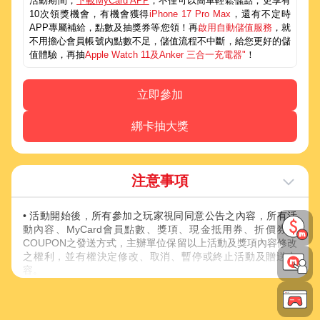
活動期間，
下載MyCard APP
，不僅可以簡單輕鬆儲點，更享有
10次領獎機會，有機會獲得
iPhone 17 Pro Max
，還有不定時
APP專屬補給，點數及抽獎券等您領！再
啟用自動儲值服務
，就
不用擔心會員帳號內點數不足，儲值流程不中斷，給您更好的儲
值體驗，再抽
Apple Watch 11及Anker 三合一充電器"
！
立即參加
綁卡抽大獎
注意事項
• 活動開始後，所有參加之玩家視同同意公告之內容，所有活
動內容、MyCard會員點數、獎項、現金抵用券、折價券、
COUPON之發送方式，主辦單位保留以上活動及獎項內容修改
之權利，並有權決定修改、取消、暫停或終止活動及贈送內
容。
• 除上述說明外，請詳閱【
其他注意事項
】內說明規範。