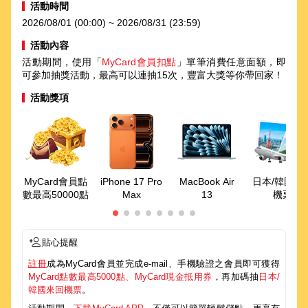
活動時間
2026/08/01 (00:00) ~ 2026/08/31 (23:59)
活動內容
活動期間，使用「
MyCard會員扣點
」單筆消費任意面額，即
可參加抽獎活動，最高可以連抽15次，豐富大獎等你帶回家！
活動獎項
MyCard會員點
iPhone 17 Pro
MacBook Air
日本/韓國來
數最高50000點
Max
13
機票
貼心提醒
註冊
成為MyCard會員並完成e-mail、手機驗證之會員即可獲得
MyCard點數最高5000點、MyCard現金抵用券
，再加碼抽
日本/
韓國來回機票
。