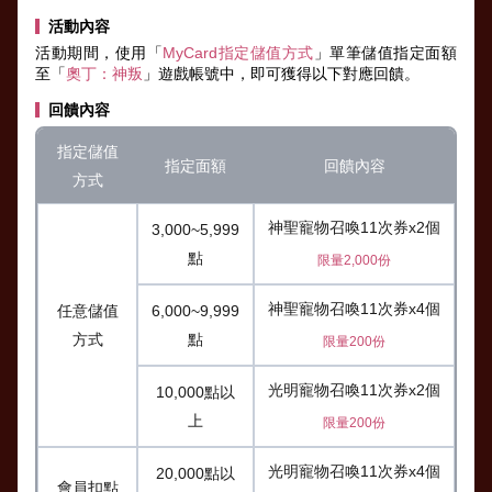
活動內容
活動期間，使用「
MyCard指定儲值方式
」單筆儲值指定面額
至「
奧丁：神叛
」遊戲帳號中，即可獲得以下對應回饋。
回饋內容
指定儲值
指定面額
回饋內容
方式
神聖寵物召喚11次券x2個
3,000~5,999
點
限量2,000份
神聖寵物召喚11次券x4個
任意儲值
6,000~9,999
方式
點
限量200份
光明寵物召喚11次券x2個
10,000點以
上
限量200份
光明寵物召喚11次券x4個
20,000點以
會員扣點