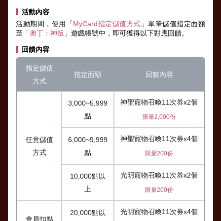
活動內容
活動期間，使用「
MyCard指定儲值方式
」單筆儲值指定面額
至「
奧丁：神叛
」遊戲帳號中，即可獲得以下對應回饋。
回饋內容
指定儲值
指定面額
回饋內容
方式
神聖寵物召喚11次券x2個
3,000~5,999
點
限量2,000份
神聖寵物召喚11次券x4個
任意儲值
6,000~9,999
方式
點
限量200份
光明寵物召喚11次券x2個
10,000點以
上
限量200份
光明寵物召喚11次券x4個
20,000點以
會員扣點