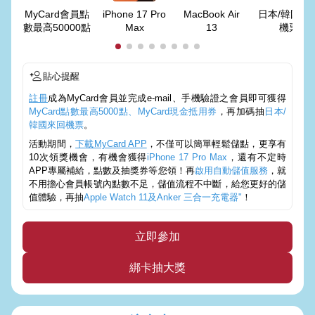
MyCard會員點
iPhone 17 Pro
MacBook Air
日本/韓國來
數最高50000點
Max
13
機票
貼心提醒
註冊
成為MyCard會員並完成e-mail、手機驗證之會員即可獲得
MyCard點數最高5000點、MyCard現金抵用券
，再加碼抽
日本/
韓國來回機票
。
活動期間，
下載MyCard APP
，不僅可以簡單輕鬆儲點，更享有
10次領獎機會，有機會獲得
iPhone 17 Pro Max
，還有不定時
APP專屬補給，點數及抽獎券等您領！再
啟用自動儲值服務
，就
不用擔心會員帳號內點數不足，儲值流程不中斷，給您更好的儲
值體驗，再抽
Apple Watch 11及Anker 三合一充電器"
！
立即參加
綁卡抽大獎