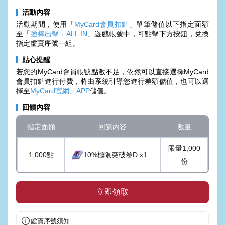
活動內容
活動期間，使用「
MyCard會員扣點
」單筆儲值以下指定面額
至「
強棒出擊：ALL IN
」遊戲帳號中，可點擊下方按鈕，兌換
指定虛寶序號一組。
貼心提醒
若您的MyCard會員帳號點數不足，依然可以直接選擇MyCard
會員扣點進行付費，將由系統引導您進行差額儲值，也可以選
擇至
MyCard官網
、
APP
儲值。
回饋內容
指定面額
回饋內容
數量
限量1,000
1,000點
10%極限突破卷D x1
份
立即領取
虛寶序號須知