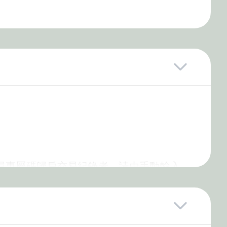
會員專屬碼歸戶交易紀錄者，請由手動輸入
d客服中心恕不提供查詢卡號密碼服務。