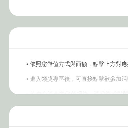
• 依照您儲值方式與面額，點擊上方對應
• 進入領獎專區後，可直接點擊欲參加
• 若未有符合之儲值紀錄，請稍後或點
參加活動。
• 請妥善保存可參與活動之卡號與密碼；