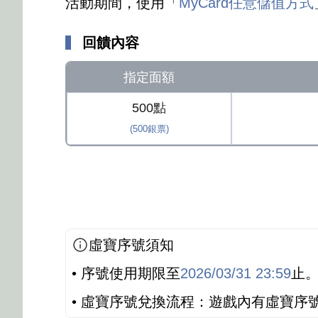
活動期間，使用「
MyCard任意儲值方式
回饋內容
指定面額
500點
(500銀票)
虛寶序號須知
• 序號使用期限至
2026/03/31 23:59
止
• 虛寶序號兌換流程：遊戲內有虛寶序