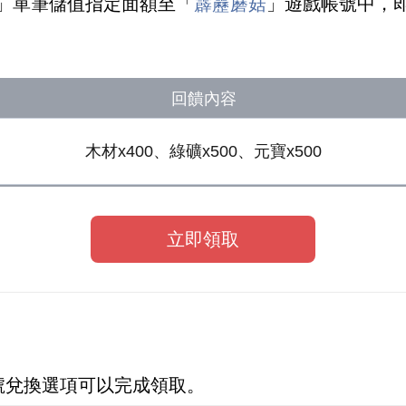
」單筆儲值指定面額至「
霹靂蘑菇
」遊戲帳號中，
回饋內容
木材x400、綠礦x500、元寶x500
立即領取
。
號兌換選項可以完成領取。