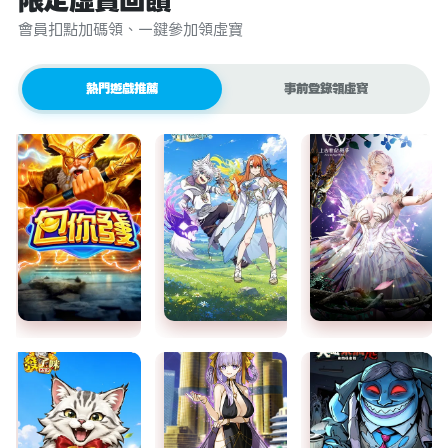
限定虛寶回饋
會員扣點加碼領、一鍵參加領虛寶
熱門遊戲推薦
事前登錄領虛寶