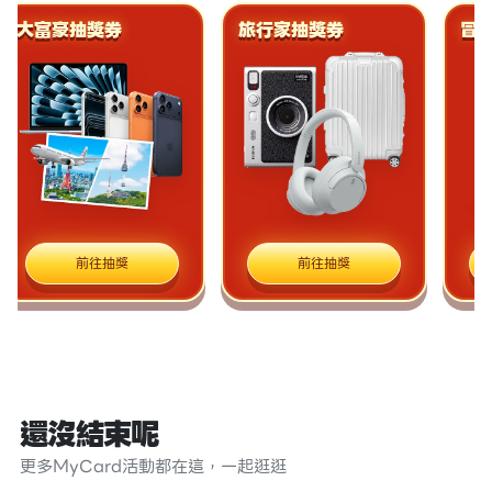
大富豪抽獎券
旅行家抽獎券
冒
前往抽獎
前往抽獎
還沒結束呢
更多MyCard活動都在這，一起逛逛