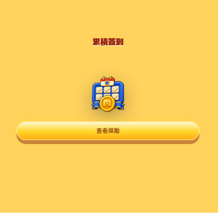
累積簽到
查看獎勵