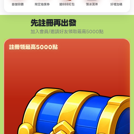
首儲回饋
限定抽獎券
搶888紅包
領冰淇淋
好禮加碼
先註冊再出發
加入會員/邀請好友領取最高5000點
註冊領最高5000點