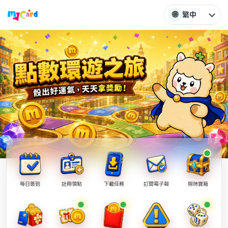
🌐
繁中
每日簽到
註冊領點
下載任務
訂閱電子報
限時寶箱