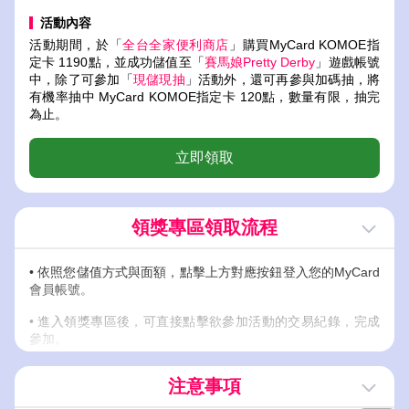
活動內容
活動期間，於「
全台全家便利商店
」購買MyCard KOMOE指
定卡 1190點，並成功儲值至「
賽馬娘Pretty Derby
」遊戲帳號
中，除了可參加「
現儲現抽
」活動外，還可再參與加碼抽，將
有機率抽中 MyCard KOMOE指定卡 120點，數量有限，抽完
為止。
立即領取
領獎專區領取流程
• 依照您儲值方式與面額，點擊上方對應按鈕登入您的MyCard
會員帳號。
• 進入領獎專區後，可直接點擊欲參加活動的交易紀錄，完成
參加。
• 若未有符合之儲值紀錄，請稍後或點擊更新；非儲值進
注意事項
MyCard會員之交易，又未輸入會員專屬碼歸戶交易紀錄者，
請由手動輸入參加活動。