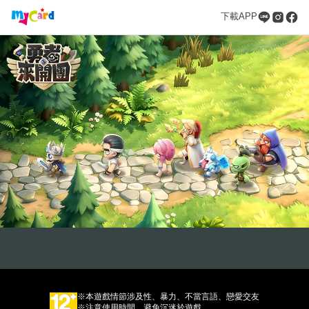
下載APP
下載APP
※本遊戲情節涉及性、暴力、不當言語、戀愛交友
※注意使用時間，避免沉迷於遊戲