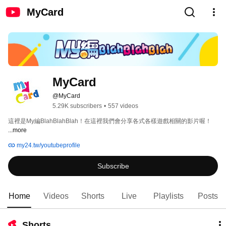
MyCard
MyCard
@MyCard
5.29K subscribers
•
557 videos
這裡是My編BlahBlahBlah！在這裡我們會分享各式各樣遊戲相關的影片喔！ 
...more
my24.tw/youtubeprofile
Subscribe
Home
Videos
Shorts
Live
Playlists
Posts
Shorts