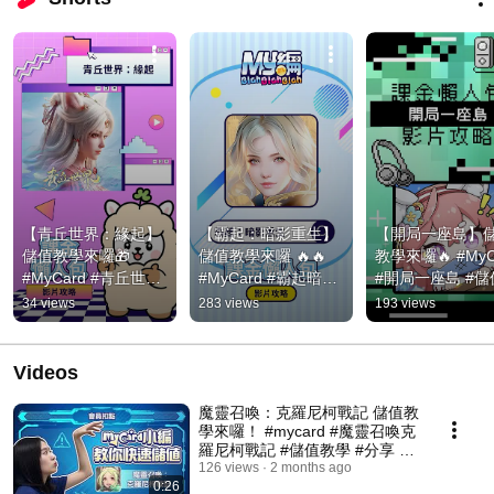
【青丘世界：緣起】
【霸起：暗影重生】
【開局一座島】
儲值教學來囉🎁 
儲值教學來囉 🔥🔥 
教學來囉🔥 #MyCa
#MyCard #青丘世界
#MyCard #霸起暗影
#開局一座島 #儲
緣起 #儲值教學
重生 #儲值教學 #儲
學
34 views
283 views
193 views
值
Videos
魔靈召喚：克羅尼柯戰記 儲值教
學來囉！ #mycard #魔靈召喚克
羅尼柯戰記 #儲值教學 #分享 #
遊戲 #遊戲 教學篇
126 views
2 months ago
0:26