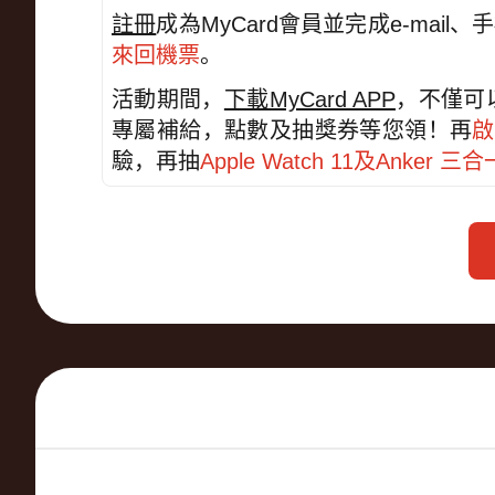
註冊
成為MyCard會員並完成e-mai
來回機票
。
活動期間，
下載MyCard APP
，不僅可
專屬補給，點數及抽獎券等您領！再
啟
驗，再抽
Apple Watch 11及Anker 