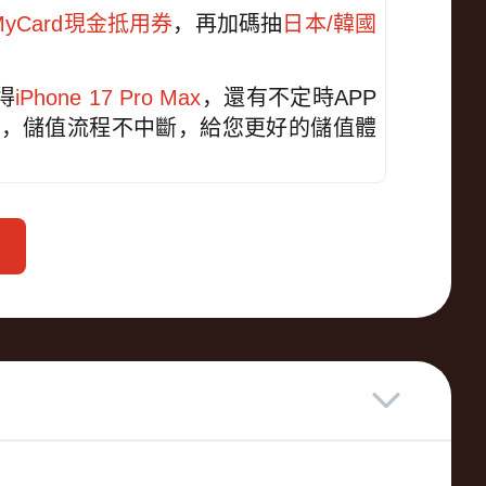
MyCard現金抵用券
，再加碼抽
日本/韓國
得
iPhone 17 Pro Max
，還有不定時APP
足，儲值流程不中斷，給您更好的儲值體