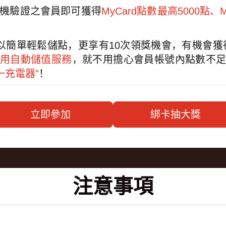
l、手機驗證之會員即可獲得
MyCard點數最高5000點、
以簡單輕鬆儲點，更享有10次領獎機會，有機會獲
用自動儲值服務
，就不用擔心會員帳號內點數不
三合一充電器"
！
立即參加
綁卡抽大獎
注意事項