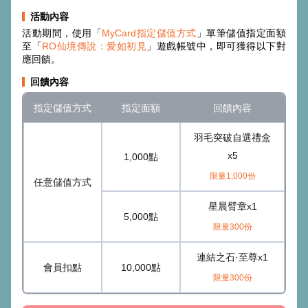
活動內容
活動期間，使用「
MyCard指定儲值方式
」單筆儲值指定面額
至「
RO仙境傳說：愛如初見
」遊戲帳號中，即可獲得以下對
應回饋。
回饋內容
指定儲值方式
指定面額
回饋內容
羽毛突破自選禮盒
x5
1,000點
限量1,000份
任意儲值方式
星晨臂章x1
5,000點
限量300份
連結之石·至尊x1
會員扣點
10,000點
限量300份