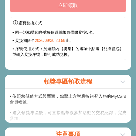
立即領取
虛寶兌換方式
• 同一活動獎勵序號每個遊戲帳號僅限兌換5次。
• 兌換期限至
2026/09/30 23:59
止。
• 序號使用方式：於遊戲內【獎勵】的選項中點選【兌換禮包】
並輸入兌換序號，即可成功兌換。
領獎專區領取流程
• 依照您儲值方式與面額，點擊上方對應按鈕登入您的MyCard
會員帳號。
• 進入領獎專區後，可直接點擊欲參加活動的交易紀錄，完成
參加。
• 若未有符合之儲值紀錄，請稍後或點擊更新；非儲值進
注意事項
MyCard會員之交易，又未輸入會員專屬碼歸戶交易紀錄者，