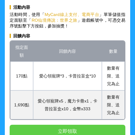
活動內容
活動時間，使用「
MyCard線上支付、電商平台
」單筆儲值指
定面額至「
RO仙境傳說：世界之旅
」遊戲帳號中，可憑交易
序號點擊下方按鈕，參加抽獎！
回饋內容
指定面
回饋內容
數量
額
數量有
170點
愛心領寵牌*3，卡普拉盲盒*10
限、送
完為止
數量有
愛心領寵牌x5，魔力卡冊x1，卡
1,690點
限、送
普拉盲盒x10，金幣x333
完為止
立即領取