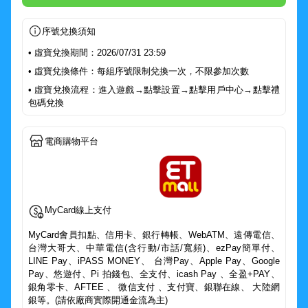
序號兌換須知
• 虛寶兌換期間：2026/07/31 23:59
• 虛寶兌換條件：每組序號限制兌換一次，不限參加次數
• 虛寶兌換流程：進入遊戲→點擊設置→點擊用戶中心→點擊禮
包碼兌換
電商購物平台
MyCard線上支付
MyCard會員扣點、信用卡、銀行轉帳、WebATM、遠傳電信、
台灣大哥大、中華電信(含行動/市話/寬頻)、ezPay簡單付、
LINE Pay、iPASS MONEY、 台灣Pay、Apple Pay、Google
Pay、悠遊付、Pi 拍錢包、全支付、icash Pay 、全盈+PAY、
銀角零卡、AFTEE 、 微信支付 、支付寶、銀聯在線、 大陸網
銀等。(請依廠商實際開通金流為主)