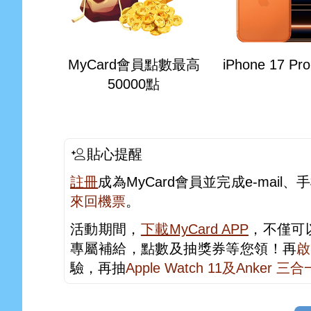
MyCard會員點數最高
iPhone 17 Pr
50000點
貼心提醒
註冊
成為MyCard會員並完成e-mai
來回機票
。
活動期間，
下載MyCard APP
，不僅可
專屬補給，點數及抽獎券等您領！再
啟
驗，再抽
Apple Watch 11及Anker 