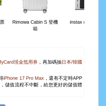
機票
Rimowa Cabin S 登機
instax mini Evo
箱
MyCard現金抵用券
，再加碼抽
日本/韓國
得
iPhone 17 Pro Max
，還有不定時APP
足，儲值流程不中斷，給您更好的儲值體