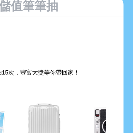
儲值筆筆抽
15次，豐富大獎等你帶回家！