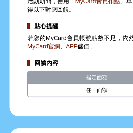
活動期間，使用「
MyCard會員扣點
」單
得以下對應回饋。
貼心提醒
若您的MyCard會員帳號點數不足，
MyCard官網
、
APP
儲值。
回饋內容
指定面額
任一面額