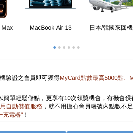
o Max
MacBook Air 13
日本/韓國來回
l、手機驗證之會員即可獲得
MyCard點數最高5000點、
以簡單輕鬆儲點，更享有10次領獎機會，有機會獲
用自動儲值服務
，就不用擔心會員帳號內點數不
三合一充電器"
！