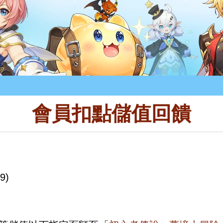
會員扣點儲值回饋
9)