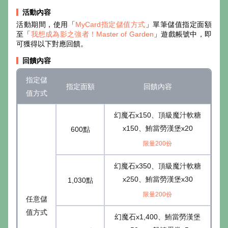
活動內容
活動期間，使用「
MyCard指定儲值方式
」單筆儲值指定面額
至「
我想成為影之強者！Master of Garden
」遊戲帳號中，即
可獲得以下對應回饋。
回饋內容
指定儲
指定面額
回饋內容
值方式
幻魔石x150、頂級魔汁軟糖
x150、鮪當勞漢堡x20
600點
限量200份
幻魔石x350、頂級魔汁軟糖
x250、鮪當勞漢堡x30
1,030點
限量200份
任意儲
值方式
幻魔石x1,400、鮪當勞漢堡