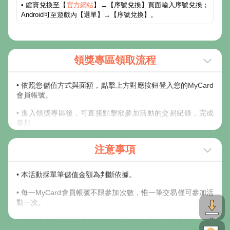
• 虛寶兌換至【
官方網站
】→【序號兌換】頁面輸入序號兌換；
Android可至遊戲內【選單】→【序號兌換】。
領獎專區領取流程
• 依照您儲值方式與面額，點擊上方對應按鈕登入您的MyCard
會員帳號。
• 進入領獎專區後，可直接點擊欲參加活動的交易紀錄，完成
參加。
• 若未有符合之儲值紀錄，請稍後或點擊更新；非儲值進
注意事項
MyCard會員之交易，又未輸入會員專屬碼歸戶交易紀錄者，
請由手動輸入參加活動。
• 本活動採單筆儲值金額為判斷依據。
• 請妥善保存可參與活動之卡號與密碼；若不慎遺失，視同放
棄此活動參加機會，MyCard客服中心恕不提供查詢卡號密碼
• 每一MyCard會員帳號不限參加次數，惟一筆交易僅可參加活
服務。
動一次。
• 線上金流交易序號查詢可至
線上購點交易查詢
，查詢該筆訂
• 首次使用或已關閉電信小額付費功能之用戶，需先向指定電
單之交易序號。