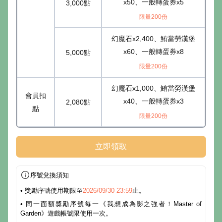
x50、一般轉蛋券x5
3,000點
限量200份
幻魔石x2,400、鮪當勞漢堡
x60、一般轉蛋券x8
5,000點
限量200份
幻魔石x1,000、鮪當勞漢堡
會員扣
x40、一般轉蛋券x3
2,080點
點
限量200份
立即領取
序號兌換須知
• 獎勵序號使用期限至
2026/09/30 23:59
止。
• 同一面額獎勵序號每一《我想成為影之強者！Master of
Garden》遊戲帳號限使用一次。