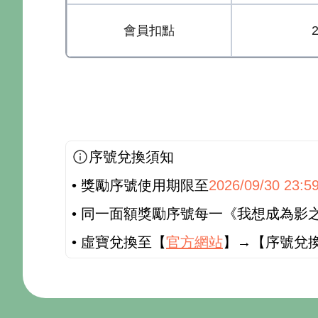
會員扣點
序號兌換須知
• 獎勵序號使用期限至
2026/09/30 23:5
• 同一面額獎勵序號每一《我想成為影之強者
• 虛寶兌換至【
官方網站
】→【序號兌換