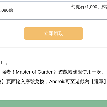
幻魔石x1,000、
2,080點
立即領取
9
止。
！Master of Garden》遊戲帳號限使用一次。
】頁面輸入序號兌換；Android可至遊戲內【選