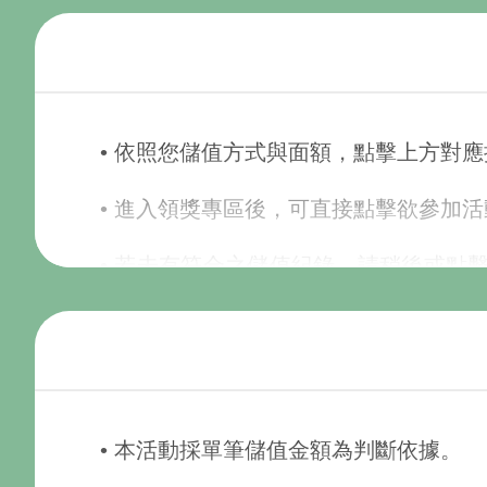
• 依照您儲值方式與面額，點擊上方對應
• 進入領獎專區後，可直接點擊欲參加
• 若未有符合之儲值紀錄，請稍後或點
參加活動。
• 請妥善保存可參與活動之卡號與密碼；
• 線上金流交易序號查詢可至
線上購點交
• 本活動採單筆儲值金額為判斷依據。
• 使用會員轉/扣點，可至
會員轉/ 扣點