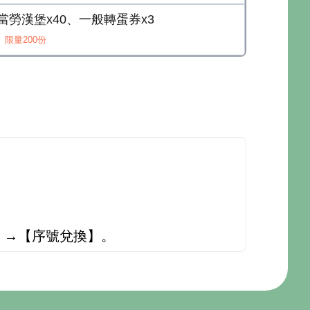
鮪當勞漢堡x40、一般轉蛋券x3
限量200份
單】→【序號兌換】。