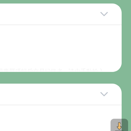
會員專屬碼歸戶交易紀錄者，請由手動輸入
d客服中心恕不提供查詢卡號密碼服務。
。