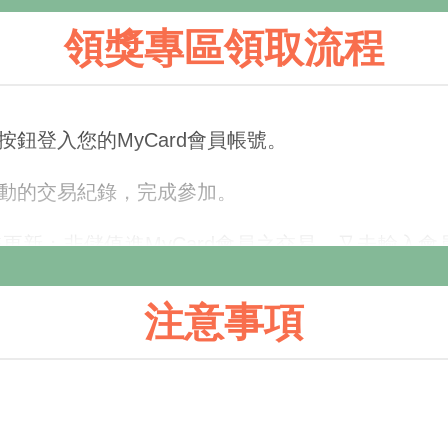
領獎專區領取流程
按鈕登入您的MyCard會員帳號。
活動的交易紀錄，完成參加。
擊更新；非儲值進MyCard會員之交易，又未輸入
注意事項
若不慎遺失，視同放棄此活動參加機會，MyCar
易查詢
，查詢該筆訂單之交易序號。
交易查詢
查詢交易序號，輸入交易序號即可參加成功