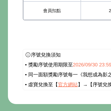
會員扣點
序號兌換須知
• 獎勵序號使用期限至
2026/09/30 23:5
• 同一面額獎勵序號每一《我想成為影之強者
• 虛寶兌換至【
官方網站
】→【序號兌換