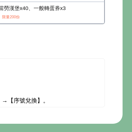
鮪當勞漢堡x40、一般轉蛋券x3
限量200份
單】→【序號兌換】。