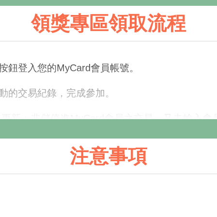
領獎專區領取流程
按鈕登入您的MyCard會員帳號。
活動的交易紀錄，完成參加。
擊更新；非儲值進MyCard會員之交易，又未輸入
注意事項
若不慎遺失，視同放棄此活動參加機會，MyCar
易查詢
，查詢該筆訂單之交易序號。
交易查詢
查詢交易序號，輸入交易序號即可參加成功