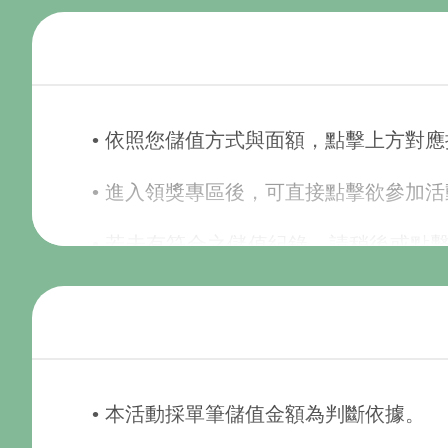
• 依照您儲值方式與面額，點擊上方對應
• 進入領獎專區後，可直接點擊欲參加
• 若未有符合之儲值紀錄，請稍後或點
參加活動。
• 請妥善保存可參與活動之卡號與密碼；
• 線上金流交易序號查詢可至
線上購點交
• 本活動採單筆儲值金額為判斷依據。
• 使用會員轉/扣點，可至
會員轉/ 扣點