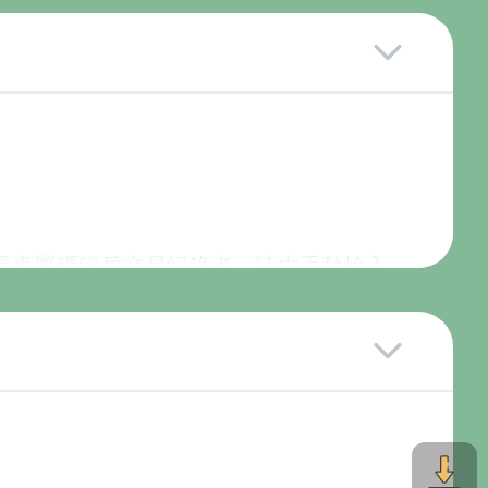
會員專屬碼歸戶交易紀錄者，請由手動輸入
d客服中心恕不提供查詢卡號密碼服務。
。