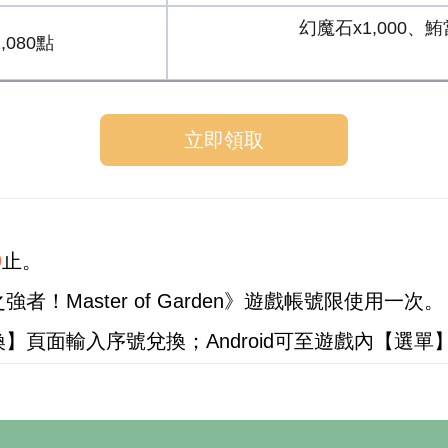
幻魔石x1,000、
2,080點
立即領取
9
止。
！Master of Garden》遊戲帳號限使用一次。
】頁面輸入序號兌換；Android可至遊戲內【選