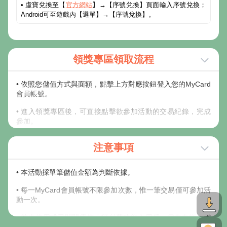
• 虛寶兌換至【
官方網站
】→【序號兌換】頁面輸入序號兌換；
Android可至遊戲內【選單】→【序號兌換】。
領獎專區領取流程
• 依照您儲值方式與面額，點擊上方對應按鈕登入您的MyCard
會員帳號。
• 進入領獎專區後，可直接點擊欲參加活動的交易紀錄，完成
參加。
• 若未有符合之儲值紀錄，請稍後或點擊更新；非儲值進
注意事項
MyCard會員之交易，又未輸入會員專屬碼歸戶交易紀錄者，
請由手動輸入參加活動。
• 本活動採單筆儲值金額為判斷依據。
• 請妥善保存可參與活動之卡號與密碼；若不慎遺失，視同放
棄此活動參加機會，MyCard客服中心恕不提供查詢卡號密碼
• 每一MyCard會員帳號不限參加次數，惟一筆交易僅可參加活
服務。
動一次。
• 線上金流交易序號查詢可至
線上購點交易查詢
，查詢該筆訂
• 首次使用或已關閉電信小額付費功能之用戶，需先向指定電
單之交易序號。