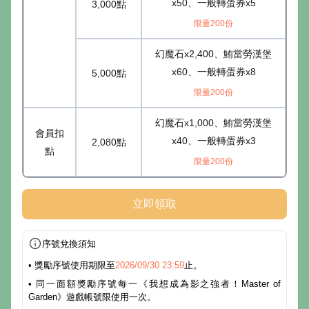
x50、一般轉蛋券x5
3,000點
限量200份
幻魔石x2,400、鮪當勞漢堡
x60、一般轉蛋券x8
5,000點
限量200份
幻魔石x1,000、鮪當勞漢堡
會員扣
x40、一般轉蛋券x3
2,080點
點
限量200份
立即領取
序號兌換須知
• 獎勵序號使用期限至
2026/09/30 23:59
止。
• 同一面額獎勵序號每一《我想成為影之強者！Master of
Garden》遊戲帳號限使用一次。