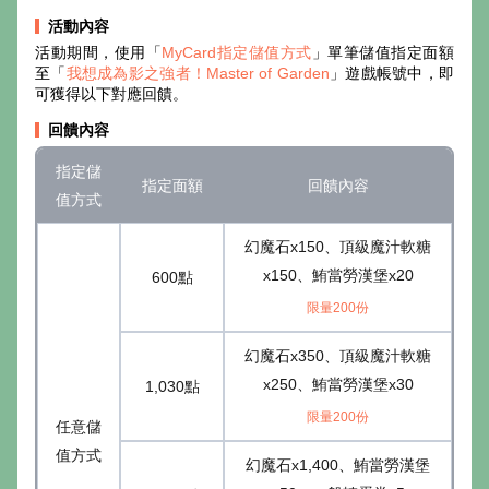
活動內容
活動期間，使用「
MyCard指定儲值方式
」單筆儲值指定面額
至「
我想成為影之強者！Master of Garden
」遊戲帳號中，即
可獲得以下對應回饋。
回饋內容
指定儲
指定面額
回饋內容
值方式
幻魔石x150、頂級魔汁軟糖
x150、鮪當勞漢堡x20
600點
限量200份
幻魔石x350、頂級魔汁軟糖
x250、鮪當勞漢堡x30
1,030點
限量200份
任意儲
值方式
幻魔石x1,400、鮪當勞漢堡