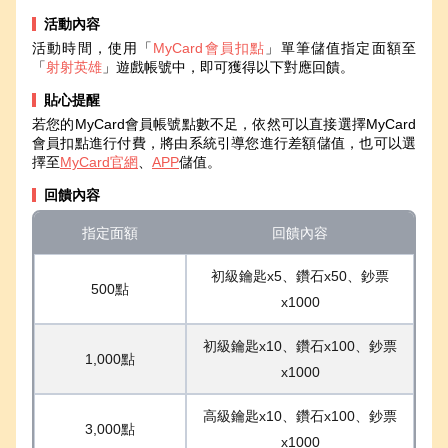
活動內容
活動時間，使用「
MyCard會員扣點
」單筆儲值指定面額至
「
射射英雄
」遊戲帳號中，即可獲得以下對應回饋。
貼心提醒
若您的MyCard會員帳號點數不足，依然可以直接選擇MyCard
會員扣點進行付費，將由系統引導您進行差額儲值，也可以選
擇至
MyCard官網
、
APP
儲值。
回饋內容
指定面額
回饋內容
初級鑰匙x5、鑽石x50、鈔票
500點
x1000
初級鑰匙x10、鑽石x100、鈔票
1,000點
x1000
高級鑰匙x10、鑽石x100、鈔票
3,000點
x1000