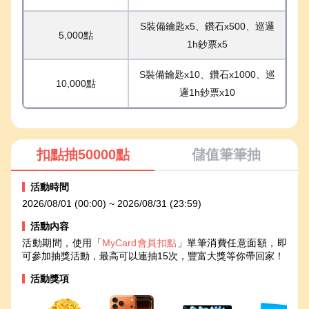
S裝備鑰匙x5、鑽石x500、巡邏
5,000點
1h鈔票x5
S裝備鑰匙x10、鑽石x1000、巡
10,000點
邏1h鈔票x10
扣點抽50000點
儲值筆筆抽
活動時間
2026/08/01 (00:00) ~ 2026/08/31 (23:59)
活動內容
活動期間，使用「
MyCard會員扣點
」單筆消費任意面額，即
可參加抽獎活動，最高可以連抽15次，豐富大獎等你帶回家！
活動獎項