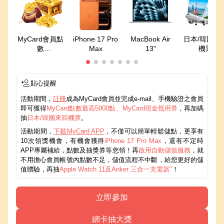
MyCard會員點
iPhone 17 Pro
MacBook Air
日本/韓國來
數
Max
13"
機票
最高50000點
貼心提醒
活動期間，
註冊
成為MyCard會員並完成e-mail、手機驗證之會員
即可獲得
MyCard點數最高5000點、MyCard現金抵用券
，再加碼
抽
日本/韓國來回機票
。
活動期間，
下載MyCard APP
，不僅可以簡單輕鬆儲點，更享有
10次領獎機會，有機會獲得
iPhone 17 Pro Max
，還有不定時
APP專屬補給，點數及抽獎券等您領！再
啟用自動儲值服務
，就
不用擔心會員帳號內點數不足，儲值流程不中斷，給您更好的儲
值體驗，再抽
Apple Watch 11及Anker 三合一充電器"
！
立即參加
綁卡抽大獎