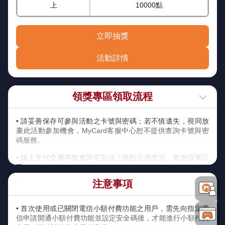
上
10000點
立即抽獎
活動詳情
領獎專區領取流程
• 請妥善保存可參與活動之卡號與密碼；若不慎遺失，視同放
棄此活動參加機會，MyCard客服中心恕不提供查詢卡號與密
碼服務。
• 線上支付交易序號查詢可至
線上購點交易查詢
，查詢該筆訂
單之交易序號。
注意事項
• 使用會員轉/扣點，可至
會員轉/扣點交易查詢
查詢交易序號，
輸入交易序號即可參加成功。
• 首次使用或已關閉電信小額付費功能之用戶，需先向指定電
• 本活動贈送之【虛寶序號】將直接顯示在活動網頁，請務必
信申請開通小額付費功能並設定安全碼後，才能進行小額付費
留意之。若需查詢可至
領獎專區獎項查詢
中查詢領獎歷程。