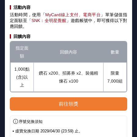
活動內容
活動時間，使用「
MyCard線上支付、電商平台
」單筆儲值指
定面額至「
SNK：全明星覺醒
」遊戲帳號中，即可獲得以下對
應回饋。
回饋內容
指定面
回饋內容
數量
額
1,000點
鑽石 x200、招募券 x2、裝備精
限量
(含)以
煉石 x100
7,000組
上
前往領獎
序號兌換須知
• 虛寶兌換日期 2029/04/30 (23:59) 止。