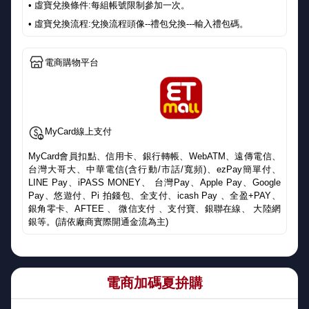
• 虛寶兌換條件:每組帳號限制參加一次。
• 虛寶兌換流程:兌換流程頭像--禮包兌換---輸入禮包碼。
電商購物平台
MyCard線上支付
MyCard會員扣點、信用卡、銀行轉帳、WebATM、遠傳電信、
台灣大哥大、中華電信(含行動/市話/寬頻)、ezPay簡單付、
LINE Pay、iPASS MONEY、 台灣Pay、Apple Pay、Google
Pay、悠遊付、Pi 拍錢包、全支付、icash Pay 、全盈+PAY、
銀角零卡、AFTEE 、 微信支付 、支付寶、銀聯在線、 大陸網
銀等。(請依廠商實際開通金流為主)
電商加碼夏拚購