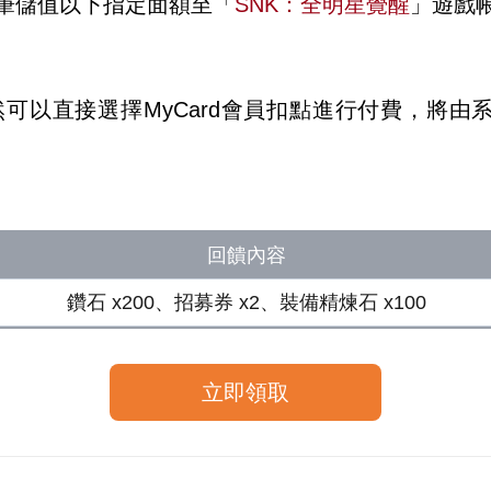
筆儲值以下指定面額至「
SNK：全明星覺醒
」遊戲
依然可以直接選擇MyCard會員扣點進行付費，將
回饋內容
鑽石 x200、招募券 x2、裝備精煉石 x100
立即領取