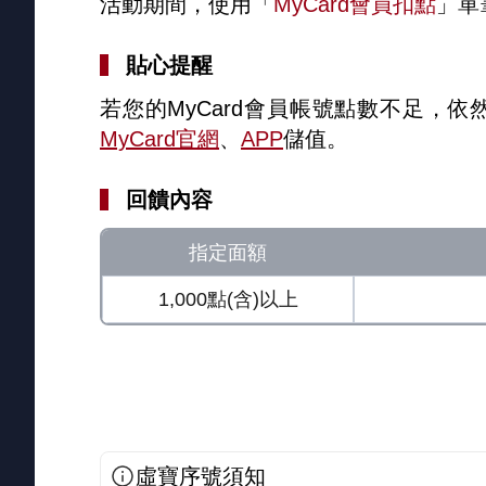
活動期間，使用「
MyCard會員扣點
」單
貼心提醒
若您的MyCard會員帳號點數不足，
MyCard官網
、
APP
儲值。
回饋內容
指定面額
1,000點(含)以上
虛寶序號須知