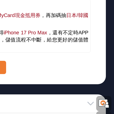
MyCard現金抵用券
，再加碼抽
日本/韓國
得
iPhone 17 Pro Max
，還有不定時APP
足，儲值流程不中斷，給您更好的儲值體