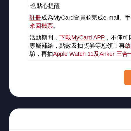
貼心提醒
註冊
成為MyCard會員並完成e-mai
來回機票
。
活動期間，
下載MyCard APP
，不僅可
專屬補給，點數及抽獎券等您領！再
啟
驗，再抽
Apple Watch 11及Anker 