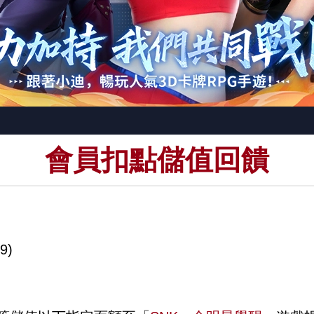
會員扣點儲值回饋
9)