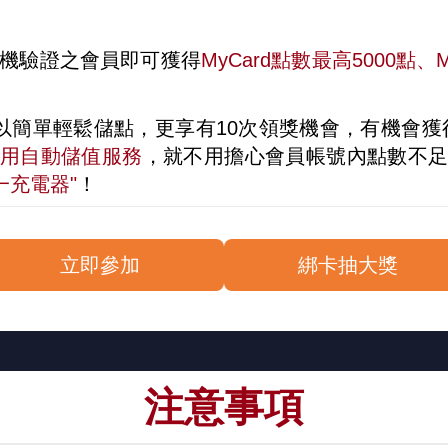
l、手機驗證之會員即可獲得
MyCard點數最高5000點、
以簡單輕鬆儲點，更享有10次領獎機會，有機會獲
用自動儲值服務
，就不用擔心會員帳號內點數不
三合一充電器"
！
立即參加
綁卡抽大獎
注意事項