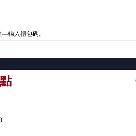
。
。
---輸入禮包碼。
0點
)