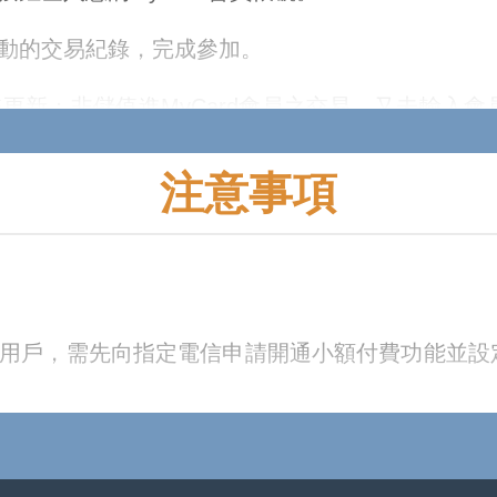
活動的交易紀錄，完成參加。
擊更新；非儲值進MyCard會員之交易，又未輸入
注意事項
若不慎遺失，視同放棄此活動參加機會，MyCar
易查詢
，查詢該筆訂單之交易序號。
交易查詢
查詢交易序號，輸入交易序號即可參加成功
之用戶，需先向指定電信申請開通小額付費功能並
活動網頁，請務必留意。若需查詢可至
領獎專區獎項
明可參考【
領獎專區活動參加說明
】
已兌換或使用 ，則不得取消該筆交易。