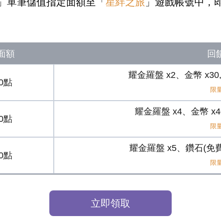
」單筆儲值指定面額至「
星絆之旅
」遊戲帳號中，
面額
回
耀金羅盤 x2、金幣 x30
90點
限量
耀金羅盤 x4、金幣 x40
90點
限量
耀金羅盤 x5、鑽石(免費)
90點
限量
立即領取