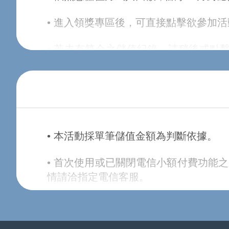
• 進入領獎專區後，可直接點擊欲參加
• 若未有符合之儲值紀錄，請稍後或點
參加活動。
• 請妥善保存可參與活動之卡號與密碼；
• 線上金流交易序號查詢可至
線上購點交
• 本活動採單筆儲值金額為判斷依據。
• 使用會員轉/扣點，可至
會員轉/ 扣點
• 首次使用或已關閉電信小額付費功能
• 本活動贈送之【序號】將直接顯示在
情請洽指定電信客服。
• 各付費方式參加活動之流程與詳細說
• 購買之遊戲點數或受贈之虛寶序號如