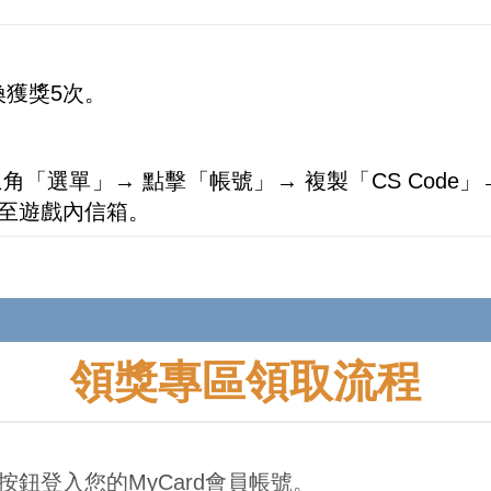
換獲獎5次。
。
角「選單」→ 點擊「帳號」→ 複製「CS Code」→
送至遊戲內信箱。
領獎專區領取流程
按鈕登入您的MyCard會員帳號。