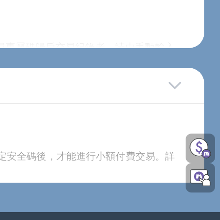
會員專屬碼歸戶交易紀錄者，請由手動輸入
d客服中心恕不提供查詢卡號密碼服務。
。
設定安全碼後，才能進行小額付費交易。詳
查詢
中查詢領獎歷程。