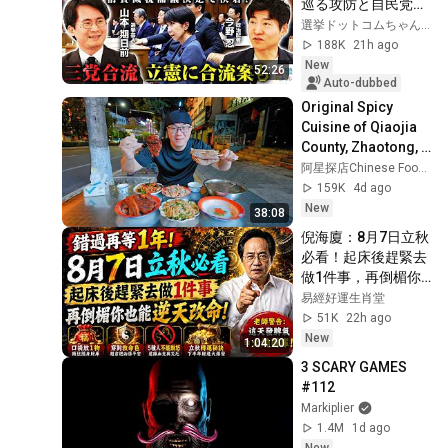
巡る攻防と自民党内
の激しい葛藤／中
選挙ドットコムちゃんねる
道・立憲・公明の3
188K
21h ago
党合流構想に浮上し
New
52:26
た「第4の選択肢」
Auto-dubbed
とは？【今野忍×山
Original Spicy 
本期日前】｜選挙ド
Cuisine of Qiaojia 
ットコム
County, Zhaotong, 
Yunnan
阿星探店Chinese Food Tour
159K
4d ago
New
38:08
倪海廈：8月7日立秋
必看！起床後趕緊去
做1件事，再倒楣你
也能逆天改命！#倪
易經好運生肖堂
海廈 #黃帝內經 #養
51K
22h ago
生 #國學 #易經 #開
New
1:04:20
運 #招財 #補財庫 #
3 SCARY GAMES 
中醫 #風水 #2026運
#112
勢 #立秋
Markiplier
1.4M
1d ago
New