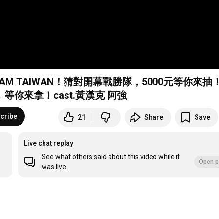
 TAIWAN！猜對開幕戰勝隊，5000元等你來抽！ 
等你來拿！cast.黃漢克 阿強
cribe
21
Share
Save
Live chat replay
See what others said about this video while it
Open p
was live.