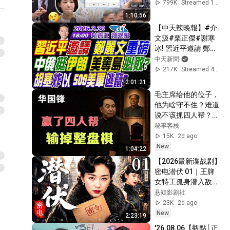
리😢ㅣ2026년 6월 
799K
Streamed 1mo ago
26일 금요일
1:10:56
【中天辣晚報】#介
文汲#栗正傑#謝寒
冰! 習近平邀請 鄭麗
文重磅! 中俄挺伊朗 
中天新聞
美奪島必敗? 胡塞炸
217K
Streamed 4mo ago
以 500美軍逃竄? | 林
2:01:21
嘉源辣晚報
毛主席给他的位子，
20260330完整版@
他为啥守不住？难道
中天新聞CtiNews
说不该抓四人帮？最
窝囊的接班人【华国
秘事客栈
锋倒台的真相】
15K
2d ago
New
1:04:22
【2026最新谍战剧】
密电潜伏 01｜王牌
女特工孤身潜入敌方
机关，破解绝密电码
悬疑影剧社
传递情报，身份即将
23K
2d ago
暴露，潜伏暗处的敌
New
2:23:19
人终于现身！#大陆
'26.08.06【觀點│正