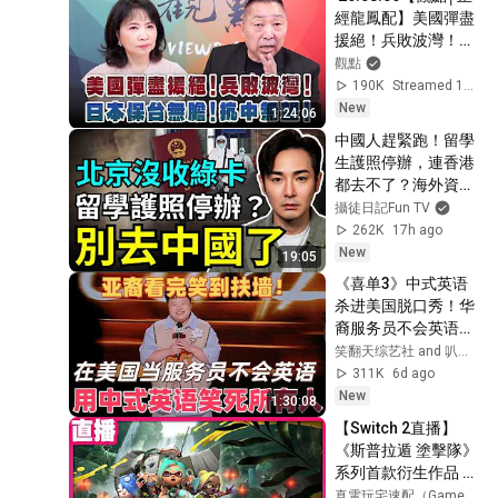
剧 #2026 #谍战剧 #
經龍鳳配】美國彈盡
王丽坤
援絕！兵敗波灣！日
本保台無膽！抗中無
觀點
望！
190K
Streamed 1d ago
New
1:24:06
中國人趕緊跑！留學
生護照停辦，連香港
都去不了？海外資產
全面繳回北京，全球
攝徒日記Fun TV
中国人港險、美股、
262K
17h ago
加密貨幣恐被清零？
New
19:05
《喜单3》中式英语
杀进美国脱口秀！华
裔服务员不会英语，
靠口音把全场笑疯
笑翻天综艺社 and 叭叭一下
了！#喜剧之王单口
311K
6d ago
季 #脱口秀 #搞笑 #
New
1:30:08
喜剧 #funny #综艺
【Switch 2直播】
《斯普拉遁 塗擊隊》
系列首款衍生作品 打
倒鮭魚大作戰！
真電玩宅速配（Gamexpress）