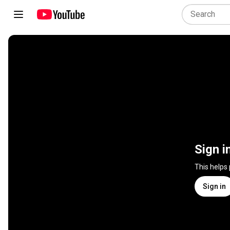
Sign i
This helps
Sign in