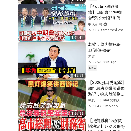
일 수요일
【#ctitalk網路論
壇】日亂東亞"中朝
會"亮啥大招?川假
退"陸海空天"習警告?
中天新聞
重磅對談 精彩全程
60K
Streamed 2mo ago
ep124@中天新聞
1:01:41
CtiNews
老梁：华为誓死保
卫“遥遥领先”
老梁
246K
22h ago
New
45:53
【2026脱口秀冠军】
黑灯总决赛爆笑讲西
游记，徐志胜笑到吸
氧！#喜剧之王单口
叭叭一下 and 笑翻天综艺社
季 #脱口秀 #搞笑 #
514K
1mo ago
喜剧 #funny #综艺 
1:26:22
#黑灯
【消費減税1%が閣
議決定】レジ改修を