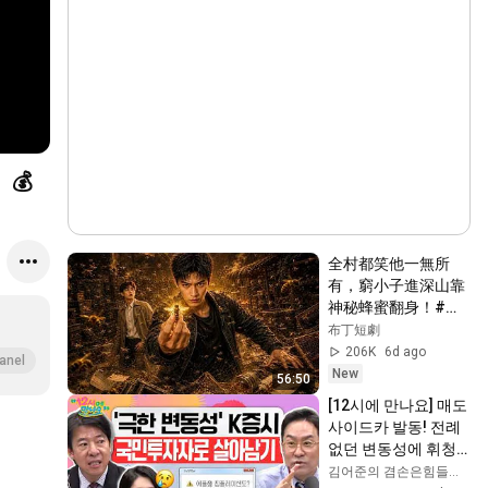
💰
全村都笑他一無所
有，窮小子進深山靠
神秘蜂蜜翻身！#被
踢出局後我成了山野
布丁短劇
蜂王 #鄉村逆襲 #創
206K
6d ago
anel
業短劇 #養蜂致富 #
New
56:50
窮小子逆襲 #打臉爽
[12시에 만나요] 매도 
劇 #白手起家 #人生
사이드카 발동! 전례
翻盤 #熱門短劇
없던 변동성에 휘청
이는 국민투자자 심
김어준의 겸손은힘들다 뉴스공장