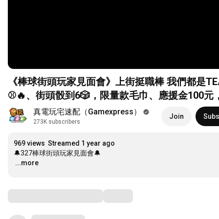
《棒球街頭玩家見面會》上街挺職棒 我們都是TEAM
⚾🔥、街頭骰到6🎲，限量款毛巾、應援金100元，
真電玩宅速配（Gamexpress）
Join
Subs
273K subscribers
969 views
Streamed 1 year ago
…
...more
Comments