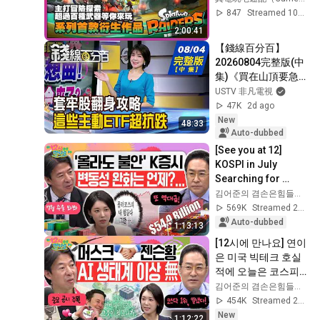
Cast.小賤、瑞
847
Streamed 10d ago
2:00:41
【錢線百分百】
20260804完整版(中
集)《買在山頂要急
賣嗎?套牢股翻身攻
USTV 非凡電視
略! 跌深股要V轉了
47K
2d ago
嗎? 揭!熱門股買賣攻
New
48:33
略》│非凡財經新聞│
Auto-dubbed
[See you at 12] 
KOSPI in July 
Searching for 
Direction! Starting 
김어준의 겸손은힘들다 뉴스공장
Up Today... Is This 
569K
Streamed 2w ago
the First Ste...
Auto-dubbed
1:13:13
[12시에 만나요] 연이
은 미국 빅테크 호실
적에 오늘은 코스피 
매수 사이드카! 코스
김어준의 겸손은힘들다 뉴스공장
닥 800 안착 가능할
454K
Streamed 2d ago
까?ㅣ2026년 8월 5
New
1:12:22