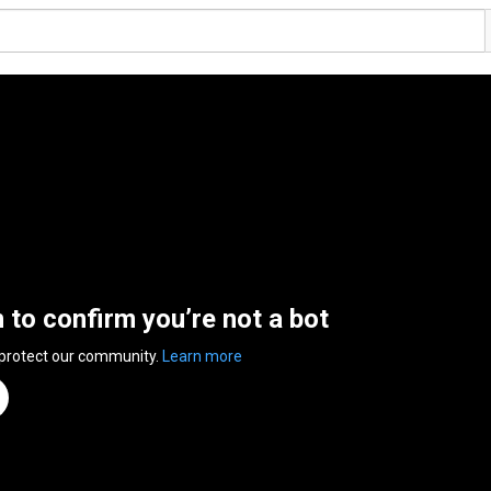
n to confirm you’re not a bot
 protect our community.
Learn more