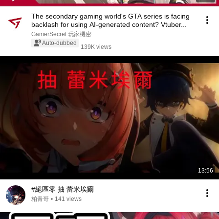
The secondary gaming world's GTA series is facing
backlash for using AI-generated content? Vtuber...
GamerSecret 玩家機密
Auto-dubbed
139K views
13:56
#絕區零 抽 蕾米埃爾
柏青哥
•
141 views