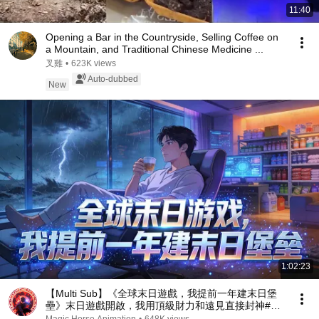
11:40
Opening a Bar in the Countryside, Selling Coffee on
a Mountain, and Traditional Chinese Medicine ...
叉雞
•
623K views
Auto-dubbed
New
1:02:23
【Multi Sub】《全球末日遊戲，我提前一年建末日堡
壘》末日遊戲開啟，我用頂級財力和遠見直接封神#漫
劇 #動態漫 #AI漫劇 #動漫 #動畫