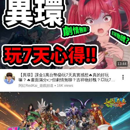
13:44
【異環】課金1萬台幣😱玩7天真實感想🔥真的好玩
嘛？🔥畫面滿分👉但劇情無聊？吉祥物好醜？💥玩7天
真實感想💥【阿紅分析】
阿紅RedKai_遊戲頻道
•
16K views