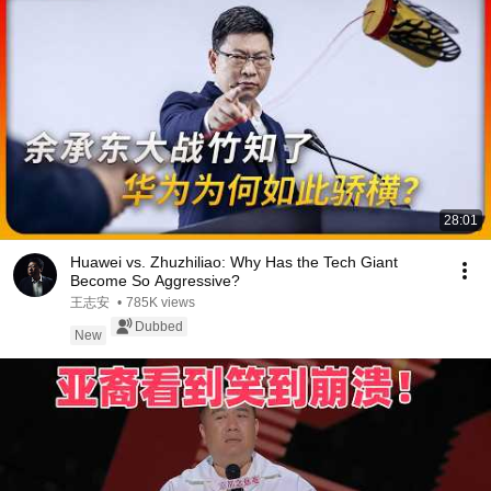
28:01
Huawei vs. Zhuzhiliao: Why Has the Tech Giant
Become So Aggressive?
王志安
•
785K views
Dubbed
New