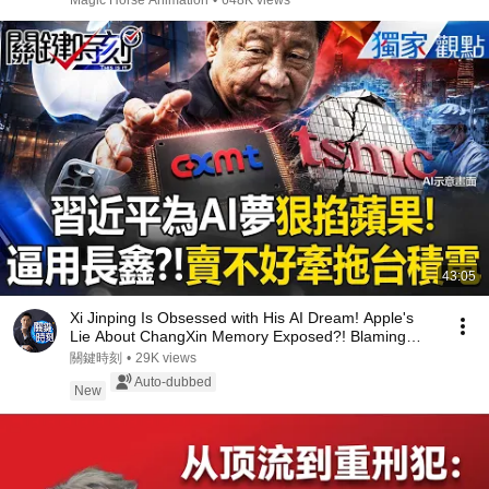
Magic Horse Animation
•
648K views
43:05
Xi Jinping Is Obsessed with His AI Dream! Apple's
Lie About ChangXin Memory Exposed?! Blaming
TSM...
關鍵時刻
•
29K views
Auto-dubbed
New