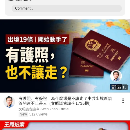
Comment...
22:13
有護照、有簽證，為什麼還是不讓走？中共出境新規，
管的遠不止是人（文昭談古論今1735期）
文昭談古論今 -Wen Zhao Official
New
512K views