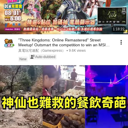
1:18:22
"Three Kingdoms: Online Remastered" Street
Meetup! Outsmart the competition to win an MSI
monitor...
真電玩宅速配（Gamexpress）
•
9.6K views
Auto-dubbed
New