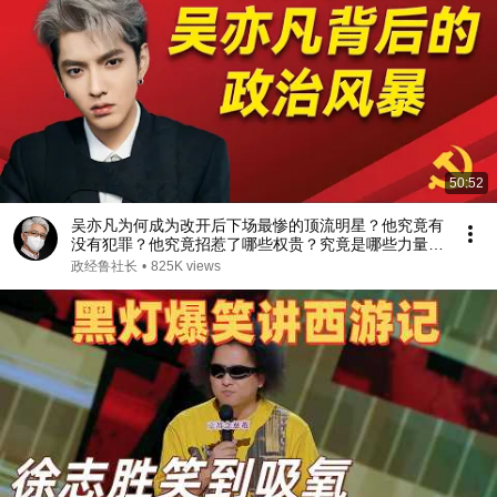
50:52
吴亦凡为何成为改开后下场最惨的顶流明星？他究竟有
没有犯罪？他究竟招惹了哪些权贵？究竟是哪些力量让
他登上了人生巅峰？他和成龙之间有哪些解不开的渊
政经鲁社长
•
825K views
源？王一博为什么度过了三次绯闻危机？