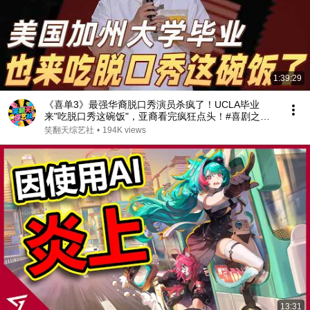
1:39:29
《喜单3》最强华裔脱口秀演员杀疯了！UCLA毕业
来"吃脱口秀这碗饭"，亚裔看完疯狂点头！#喜剧之王
单口季 #脱口秀 #搞笑 #喜剧 #funny #综艺
笑翻天综艺社
•
194K views
13:31