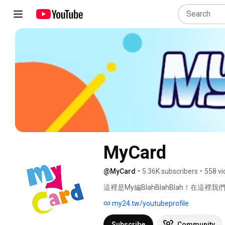
MyCard
@MyCard
•
5.36K subscribers
•
558 vi
這裡是My編BlahBlahBlah！在這
my24.tw/youtubeprofile
Subscribe
Community