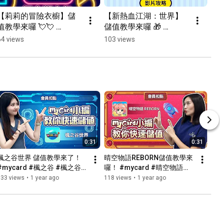
【莉莉的冒險衣櫥】儲
【新熱血江湖：世界】
值教學來囉 💘💘 
儲值教學來囉 🎁 
#MyCard #莉莉的冒險
#MyCard #新熱血江湖
64 views
103 views
衣櫥 #儲值教學
世界
0:31
0:31
楓之谷世界 儲值教學來了！ 
晴空物語REBORN儲值教學來
#mycard #楓之谷 #楓之谷世
囉！ #mycard #晴空物語
界 #遊戲 #儲值教學 #分享
REBORN #儲值教學 #遊戲 #
833 views
•
1 year ago
118 views
•
1 year ago
教學篇 #分享 #games