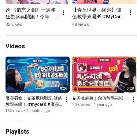
🎉 《遺忘之劍》一週年
【青丘世界：緣起】儲
狂歡盛典開跑！今年，
值教學來囉🎁 #MyCard 
還是最想與「妳」一起
#青丘世界緣起 #儲值教
35 views
48 views
冒險！⚔️✨一週年限定活
學
動登場，完成每週指定
任務，就有機會獲得豐
Videos
富好禮！#遺忘之劍  #一
週年 #週年慶 #MyCard
0:26
0:28
魔靈召喚：克羅尼柯戰記 儲值
🍵雀魂麻將｜儲值教學來啦
教學來囉！ #mycard #魔靈
1.2K views
•
1 year ago
召喚克羅尼柯戰記 #儲值教學 
132 views
•
2 months ago
#分享 #遊戲 #遊戲 教學篇
Playlists