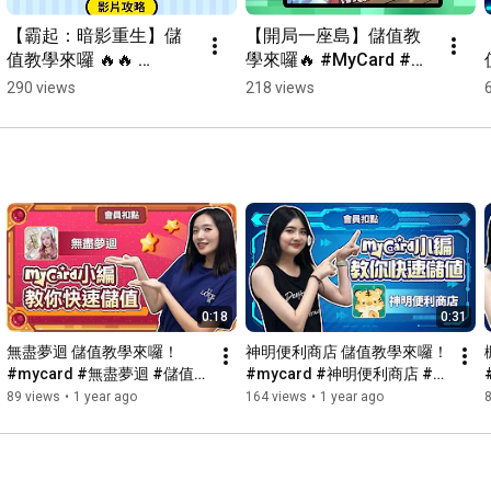
【霸起：暗影重生】儲
【開局一座島】儲值教
值教學來囉 🔥🔥 
學來囉🔥 #MyCard #開
#MyCard #霸起暗影重
局一座島 #儲值教學
290 views
218 views
生 #儲值教學 #儲值
0:18
0:31
無盡夢迴 儲值教學來囉！ 
神明便利商店 儲值教學來囉！ 
#mycard #無盡夢迴 #儲值教
#mycard #神明便利商店 #遊
學 #分享 #遊戲 #遊戲 教學篇
戲 #教學篇 #儲值教學 
89 views
•
1 year ago
164 views
•
1 year ago
#games