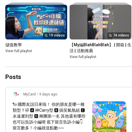
19 videos
74 videos
儲值教學
【My編BlahBlahBlah】 | 開箱 | 生
活 | 活動推薦
View full playlist
View full playlist
Posts
MyCard
•
9 days ago
🐑 國際友誼日來啦！ 你的朋友是哪一種
類型？🤣 🅰 神Carry型 🅱 搞笑氣氛組 🅲️
永遠遲到型 🅳️ 揪團第一名 其他還有哪些
也可以告訴小編唷 底下留言告訴小編👇
留言數多！小編就送點數~~