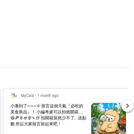
MyCard
•
1 month ago
小暑到了~~~🌞 留言這個天氣『必吃的
美食新品』！ 小編考慮可以拍個開箱......
😆🍕🍦🍧🍨🍡🍺 拍開箱當然少不了....送點
數 所以大家留言留起來吧！