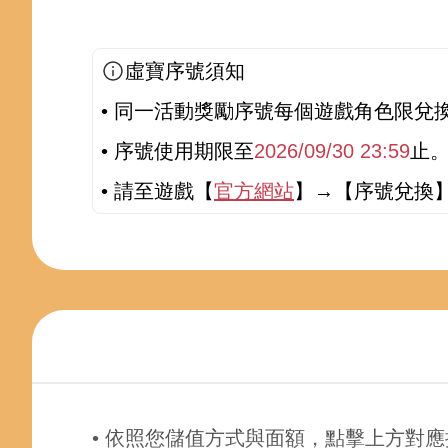
虛寶序號須知
• 同一活動獎勵序號每個遊戲角色限兌
• 序號使用期限至
2026/09/30 23:59
止
• 請至遊戲【
官方網站
】→【序號兌換
• 依照您儲值方式與面額，點擊上方對應