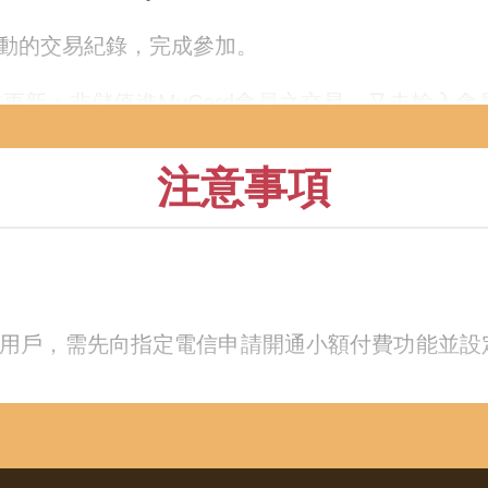
活動的交易紀錄，完成參加。
擊更新；非儲值進MyCard會員之交易，又未輸入
注意事項
若不慎遺失，視同放棄此活動參加機會，MyCar
易查詢
，查詢該筆訂單之交易序號。
交易查詢
查詢交易序號，輸入交易序號即可參加成功
之用戶，需先向指定電信申請開通小額付費功能並
活動網頁，請務必留意。若需查詢可至
領獎專區獎項
明可參考【
領獎專區活動參加說明
】
已兌換或使用 ，則不得取消該筆交易。