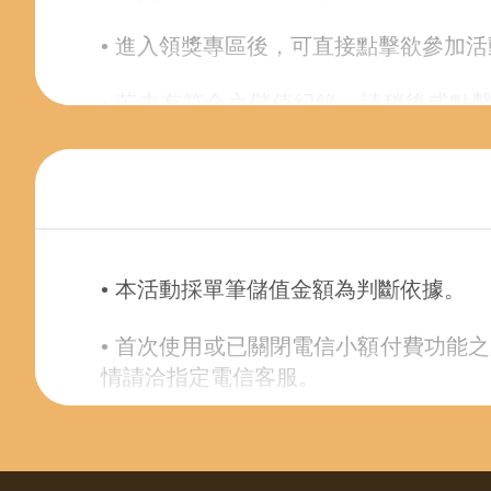
• 進入領獎專區後，可直接點擊欲參加
• 若未有符合之儲值紀錄，請稍後或點
參加活動。
• 請妥善保存可參與活動之卡號與密碼；
• 線上金流交易序號查詢可至
線上購點交
• 本活動採單筆儲值金額為判斷依據。
• 使用會員轉/扣點，可至
會員轉/ 扣點
• 首次使用或已關閉電信小額付費功能
• 本活動贈送之【序號】將直接顯示在
情請洽指定電信客服。
• 各付費方式參加活動之流程與詳細說
• 購買之遊戲點數或受贈之虛寶序號如