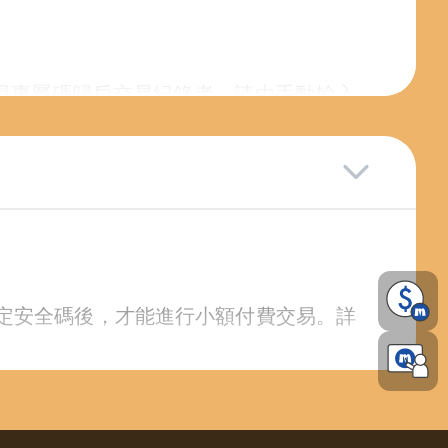
會員專屬碼歸戶交易紀錄者，請由手動輸入
d客服中心恕不提供查詢卡號密碼服務。
。
設定安全碼後，才能進行小額付費交易。詳
查詢
中查詢領獎歷程。