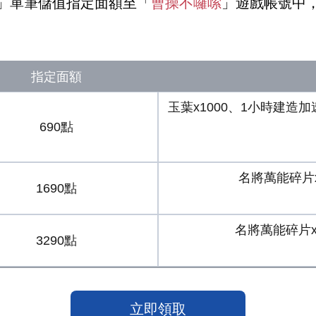
」單筆儲值指定面額至「
曹操不囉嗦
」遊戲帳號中
指定面額
玉葉x1000、1小時建造加
690點
名將萬能碎片x
1690點
名將萬能碎片x1
3290點
立即領取