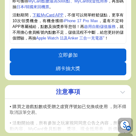
即可獲得
MyCard點數最高5000點、MyCard現金抵用券
，再加碼
抽
日本/韓國來回機票
。
活動期間，
下載MyCard APP
，不僅可以簡單輕鬆儲點，更享有
10次領獎機會，有機會獲得
iPhone 17 Pro Max
，還有不定時
APP專屬補給，點數及抽獎券等您領！再
啟用自動儲值服務
，就
不用擔心會員帳號內點數不足，儲值流程不中斷，給您更好的儲
值體驗，再抽
Apple Watch 11及Anker 三合一充電器"
！
立即參加
綁卡抽大獎
注意事項
• 購買之遊戲點數或受贈之虛寶序號如已兌換或使用 ，則不得
取消該筆交易。
• 活動開始後，所有參加之玩家視同同意公告之內容，所有活
動內容、MyCard會員點數、獎項、現金抵用券、折價券、
COUPON之發送方式，主辦單位保留以上活動及獎項內容修改