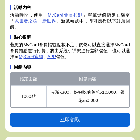
活動內容
活動時間，使用「
MyCard會員扣點
」單筆儲值指定面額至
「
救世者之樹：新世界
」遊戲帳號中，即可獲得以下對應回
饋。
貼心提醒
若您的MyCard會員帳號點數不足，依然可以直接選擇MyCard
會員扣點進行付費，將由系統引導您進行差額儲值，也可以選
擇至
MyCard官網
、
APP
儲值。
回饋內容
指定面額
回饋內容
光珀x300、好好吃的魚乾x10,000、銀
1000點
花x50,000
立即領取