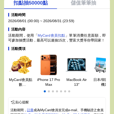
扣點抽50000點
儲值筆筆抽
活動時間
2026/08/01 (00:00) ~ 2026/08/31 (23:59)
活動內容
活動期間，使用「
MyCard會員扣點
」單筆消費任意面額，即
可參加抽獎活動，最高可以連抽15次，豐富大獎等你帶回家！
活動獎項
MyCard會員點
iPhone 17 Pro
MacBook Air
日本/韓國來
數
Max
13"
機票
最高50000點
貼心提醒
活動期間，
註冊
成為MyCard會員並完成e-mail、手機驗證之會員