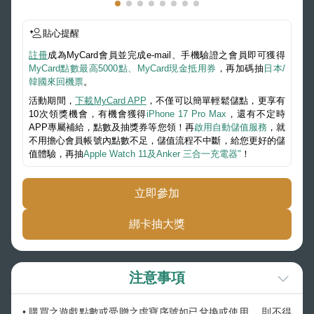
貼心提醒
註冊
成為MyCard會員並完成e-mail、手機驗證之會員即可獲得
MyCard點數最高5000點、MyCard現金抵用券
，再加碼抽
日本/
韓國來回機票
。
活動期間，
下載MyCard APP
，不僅可以簡單輕鬆儲點，更享有
10次領獎機會，有機會獲得
iPhone 17 Pro Max
，還有不定時
APP專屬補給，點數及抽獎券等您領！再
啟用自動儲值服務
，就
不用擔心會員帳號內點數不足，儲值流程不中斷，給您更好的儲
值體驗，再抽
Apple Watch 11及Anker 三合一充電器"
！
立即參加
綁卡抽大獎
注意事項
• 購買之遊戲點數或受贈之虛寶序號如已兌換或使用 ，則不得