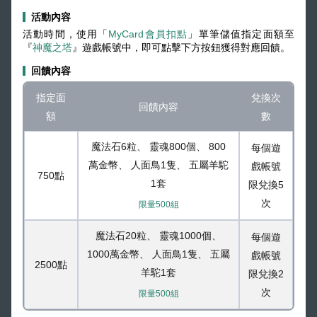
活動內容
活動時間，使用「
MyCard會員扣點
」單筆儲值指定面額至
『
神魔之塔
』遊戲帳號中，即可點擊下方按鈕獲得對應回饋。
回饋內容
指定面
兌換次
回饋內容
額
數
魔法石6粒、 靈魂800個、 800
每個遊
萬金幣、 人面鳥1隻、 五屬羊駝
戲帳號
750點
1套
限兌換5
次
限量500組
魔法石20粒、 靈魂1000個、
每個遊
1000萬金幣、 人面鳥1隻、 五屬
戲帳號
2500點
羊駝1套
限兌換2
次
限量500組