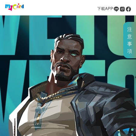
下載APP
注
意
事
項