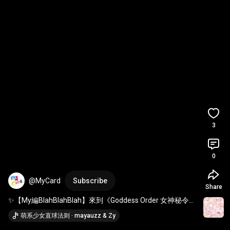
3
0
@MyCard
Subscribe
Share
✨【My編BlahBlahBlah】來到《Goddess Order 女神秘令》
✨搶先試玩體驗會現場～ 
#MyCard
#GoddessOrder
#女
萌系少女直球法则 · mayauzz & Zy
神秘令
#朴旻曙
#mingo