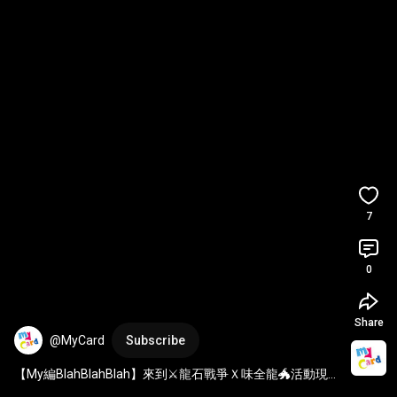
7
0
Share
@MyCard
Subscribe
【My編BlahBlahBlah】來到⚔️龍石戰爭Ｘ味全龍🐲活動現場
啦~別忘了事前登錄唷 👉 https://My24.tw/qN7agD