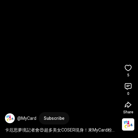
5
0
Share
@MyCard
Subscribe
卡厄思夢境記者會😍超多美女COSER現身！來MyCard粉絲
團還能抽獎～趕緊看影片吧🔥🔥