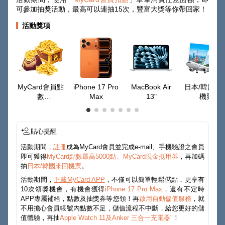
可參加抽獎活動，最高可以連抽15次，豐富大獎等你帶回家！
活動獎項
MyCard會員點
iPhone 17 Pro
MacBook Air
日本/韓國來
數
Max
13"
機票
最高50000點
貼心提醒
活動期間，
註冊
成為MyCard會員並完成e-mail、手機驗證之會員
即可獲得
MyCard點數最高5000點、MyCard現金抵用券
，再加碼
抽
日本/韓國來回機票
。
活動期間，
下載MyCard APP
，不僅可以簡單輕鬆儲點，更享有
10次領獎機會，有機會獲得
iPhone 17 Pro Max
，還有不定時
APP專屬補給，點數及抽獎券等您領！再
啟用自動儲值服務
，就
不用擔心會員帳號內點數不足，儲值流程不中斷，給您更好的儲
值體驗，再抽
Apple Watch 11及Anker 三合一充電器"
！