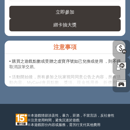
立即參加
綁卡抽大獎
注意事項
• 購買之遊戲點數或受贈之虛寶序號如已兌換或使用 ，則不得
取消該筆交易。
• 活動開始後，所有參加之玩家視同同意公告之內容，所有活
動內容、MyCard會員點數、獎項、現金抵用券、折價券、
COUPON之發送方式，主辦單位保留以上活動及獎項內容修改
之權利，並有權決定修改、取消、暫停或終止活動及贈送內
容。
• 除上述說明外，請詳閱【
其他注意事項
】內說明規範。
※本遊戲情節涉及性，暴力，菸酒，不當言語，反社會性
※注意使用時間，避免沉迷於遊戲
※本遊戲部分內容或服務，需另行支付其他費用