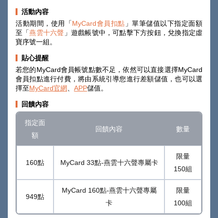
活動內容
活動期間，使用「
MyCard會員扣點
」單筆儲值以下指定面額
至「
燕雲十六聲
」遊戲帳號中，可點擊下方按鈕，兌換指定虛
寶序號一組。
貼心提醒
若您的MyCard會員帳號點數不足，依然可以直接選擇MyCard
會員扣點進行付費，將由系統引導您進行差額儲值，也可以選
擇至
MyCard官網
、
APP
儲值。
回饋內容
指定面
回饋內容
數量
額
限量
160點
MyCard 33點-燕雲十六聲專屬卡
150組
MyCard 160點-燕雲十六聲專屬
限量
949點
卡
100組