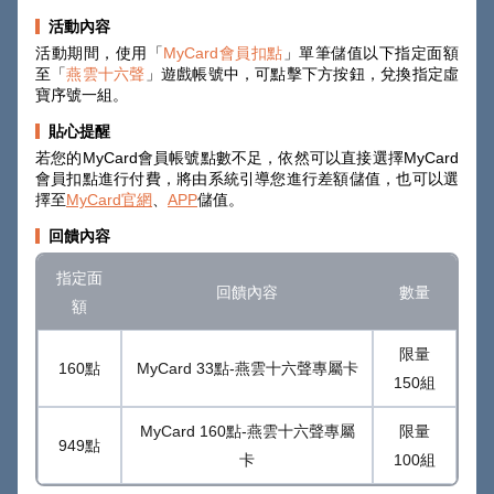
活動內容
活動期間，使用「
MyCard會員扣點
」單筆儲值以下指定面額
至「
燕雲十六聲
」遊戲帳號中，可點擊下方按鈕，兌換指定虛
寶序號一組。
貼心提醒
若您的MyCard會員帳號點數不足，依然可以直接選擇MyCard
會員扣點進行付費，將由系統引導您進行差額儲值，也可以選
擇至
MyCard官網
、
APP
儲值。
回饋內容
指定面
回饋內容
數量
額
限量
160點
MyCard 33點-燕雲十六聲專屬卡
150組
MyCard 160點-燕雲十六聲專屬
限量
949點
卡
100組