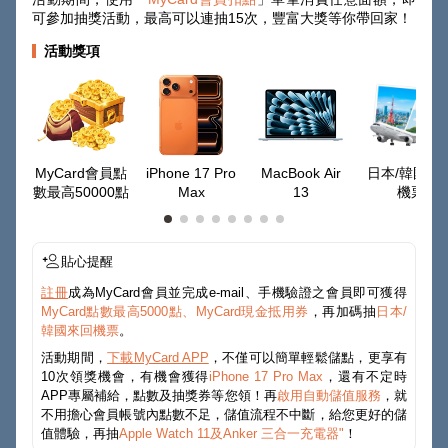
可參加抽獎活動，最高可以連抽15次，豐富大獎等你帶回家！
活動獎項
MyCard會員點
iPhone 17 Pro
MacBook Air
日本/韓國來
數最高50000點
Max
13
機票
貼心提醒
註冊
成為MyCard會員並完成e-mail、手機驗證之會員即可獲得
MyCard點數最高5000點、MyCard現金抵用券
，再加碼抽
日本/
韓國來回機票
。
活動期間，
下載MyCard APP
，不僅可以簡單輕鬆儲點，更享有
10次領獎機會，有機會獲得
iPhone 17 Pro Max
，還有不定時
APP專屬補給，點數及抽獎券等您領！再
啟用自動儲值服務
，就
不用擔心會員帳號內點數不足，儲值流程不中斷，給您更好的儲
值體驗，再抽
Apple Watch 11及Anker 三合一充電器"
！