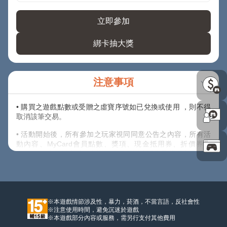
立即參加
綁卡抽大獎
注意事項
• 購買之遊戲點數或受贈之虛寶序號如已兌換或使用 ，則不得
取消該筆交易。
• 活動開始後，所有參加之玩家視同同意公告之內容，所有活
動內容、MyCard會員點數、獎項、現金抵用券、折價券、
COUPON之發送方式，主辦單位保留以上活動及獎項內容修改
之權利，並有權決定修改、取消、暫停或終止活動及贈送內
容。
• 除上述說明外，請詳閱【
其他注意事項
】內說明規範。
※本遊戲情節涉及性，暴力，菸酒，不當言語，反社會性
※注意使用時間，避免沉迷於遊戲
※本遊戲部分內容或服務，需另行支付其他費用