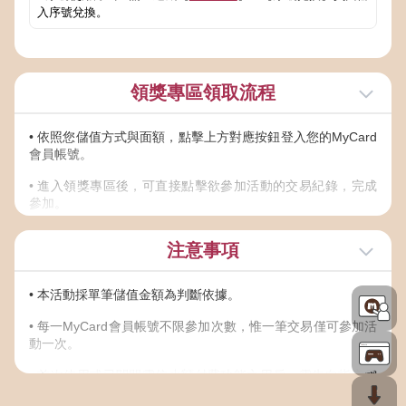
入序號兌換。
領獎專區領取流程
• 依照您儲值方式與面額，點擊上方對應按鈕登入您的MyCard
會員帳號。
• 進入領獎專區後，可直接點擊欲參加活動的交易紀錄，完成
參加。
• 若未有符合之儲值紀錄，請稍後或點擊更新；非儲值進
注意事項
MyCard會員之交易，又未輸入會員專屬碼歸戶交易紀錄者，
請由手動輸入參加活動。
• 本活動採單筆儲值金額為判斷依據。
• 請妥善保存可參與活動之卡號與密碼；若不慎遺失，視同放
棄此活動參加機會，MyCard客服中心恕不提供查詢卡號密碼
• 每一MyCard會員帳號不限參加次數，惟一筆交易僅可參加活
服務。
動一次。
• 線上金流交易序號查詢可至
線上購點交易查詢
，查詢該筆訂
• 首次使用或已關閉電信小額付費功能之用戶，需先向指定電
單之交易序號。
信申請開通小額付費功能並設定安全碼後，才能進行小額付費