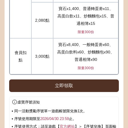
寶石x1,400、普通轉蛋劵x11、
高蛋白飲x11、炒麵麵包x15、普
2,080點
通相簿x15
限量300份
寶石x8,400、一般轉蛋劵x60、
高蛋白飲料x60、炒麵麵包x90、
會員扣
3,000點
普通相簿x90
點
限量300份
立即領取
虛寶序號須知
• 同一活動獎勵序號單一遊戲帳號限兌換1次。
• 序號使用期限至
2026/04/30 23:59
止。
• 序號使用方式：請至遊戲【
官方網站
】＞【序號兌換】頁面輸