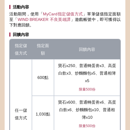
活動內容
活動期間，使用「
MyCard指定儲值方式
」單筆儲值指定面額
至「
WIND BREAKER 不良英雄譚
」遊戲帳號中，即可獲得以
下對應回饋。
回饋內容
指定儲
指定面
回饋內容
值方式
額
寶石x250、普通轉蛋劵x3、高蛋
白飲x3、炒麵麵包x5、普通相簿
600點
x5
限量500份
寶石x600、普通轉蛋劵x6、高蛋
白飲x6、炒麵麵包x10、普通相
任一儲
1,030點
簿x10
值方式
限量500份