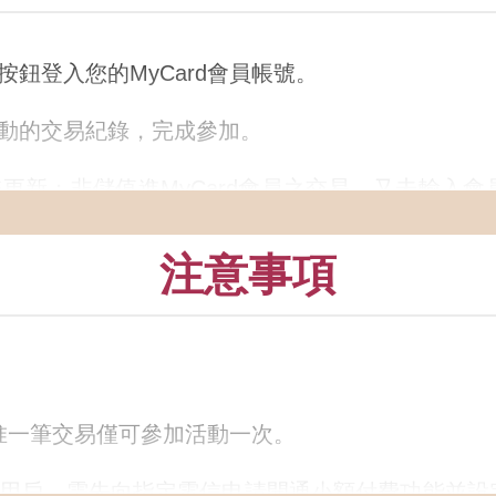
按鈕登入您的MyCard會員帳號。
活動的交易紀錄，完成參加。
擊更新；非儲值進MyCard會員之交易，又未輸入
注意事項
若不慎遺失，視同放棄此活動參加機會，MyCar
易查詢
，查詢該筆訂單之交易序號。
交易查詢
查詢交易序號，輸入交易序號即可參加成功
，惟一筆交易僅可參加活動一次。
活動網頁，請務必留意。若需查詢可至
領獎專區獎項
之用戶，需先向指定電信申請開通小額付費功能並