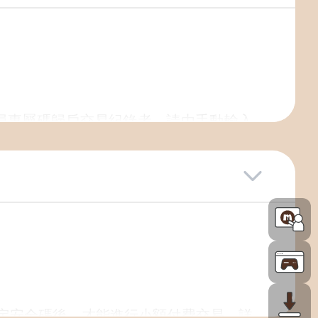
會員專屬碼歸戶交易紀錄者，請由手動輸入
d客服中心恕不提供查詢卡號密碼服務。
。
查詢
中查詢領獎歷程。
設定安全碼後，才能進行小額付費交易。詳