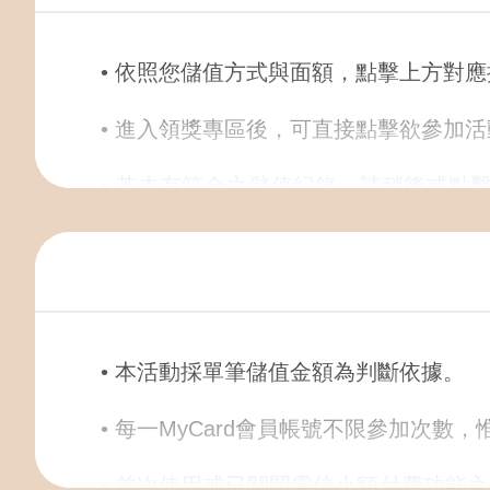
• 依照您儲值方式與面額，點擊上方對應
• 進入領獎專區後，可直接點擊欲參加
• 若未有符合之儲值紀錄，請稍後或點
參加活動。
• 請妥善保存可參與活動之卡號與密碼；
• 線上金流交易序號查詢可至
線上購點交
• 本活動採單筆儲值金額為判斷依據。
• 使用會員轉/扣點，可至
會員轉/ 扣點
• 每一MyCard會員帳號不限參加次數
• 本活動贈送之【序號】將直接顯示在
• 首次使用或已關閉電信小額付費功能