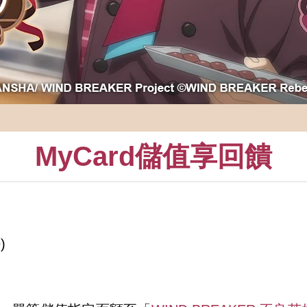
MyCard儲值享回饋
)