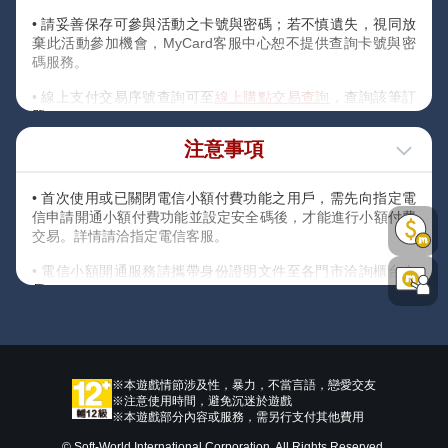
• 請妥善保存可參與活動之卡號與密碼；若不慎遺失，視同放
棄此活動參加機會，MyCard客服中心恕不提供查詢卡號與密
碼服務。
• 線上支付交易序號查詢可至
線上購點交易查詢
，查詢該筆訂
單之交易序號。
注意事項
• 使用會員轉/扣點，可至
會員轉/扣點交易查詢
查詢交易序號，
輸入交易序號即可參加成功。
• 首次使用或已關閉電信小額付費功能之用戶，需先向指定電
• 本活動贈送之【虛寶序號】將直接顯示在活動網頁，請務必
信申請開通小額付費功能並設定安全碼後，才能進行小額付費
留意之。若需查詢可至
領獎專區獎項查詢
中查詢領獎歷程。
交易。詳情請洽指定電信客服。
• 電信小額開通服務請攜帶身份證明文件至各門市洽詢櫃台人
員，或透過各電信其他管道進行開通:
• 中華電信:手機直撥123，或透過「
專屬活動網頁
」進行開
通。
• 遠傳電信:手機直撥888，或透過「
遠傳心生活APP
」內「帳
※本遊戲情節涉及性，暴力，不當言語，戀愛交友
單代收設定/額度管理」進行開通。
※注意使用時間，避免沉迷於遊戲
※本遊戲部分內容或服務，需另行支付其他費用
• 台灣大哥大:手機直撥188，或透過「
自助管道連結
」進行
© Soft-World International Corporation. All Rights Reserved.