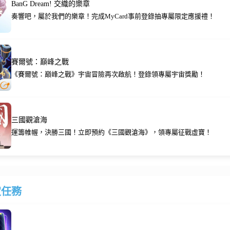
BanG Dream! 交織的樂章
奏響吧，屬於我們的樂章！完成MyCard事前登錄抽專屬限定應援禮！
賽爾號：巔峰之戰
《賽爾號：巔峰之戰》宇宙冒險再次啟航！登錄領專屬宇宙獎勵！
三國觀滄海
運籌帷幄，決勝三國！立即預約《三國觀滄海》，領專屬征戰虛寶！
定任務