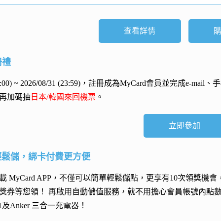
查看詳情
冊禮
 (00:00) ~ 2026/08/31 (23:59)，註冊成為MyCard會員並完成e
再加碼抽
日本/韓國來回機票
。
立即參加
輕鬆儲，綁卡付費更方便
 MyCard APP，不僅可以簡單輕鬆儲點，更享有10次領獎機
獎券等您領！ 再
啟用自動儲值服務
，就不用擔心會員帳號內點
h 11及Anker 三合一充電器
！