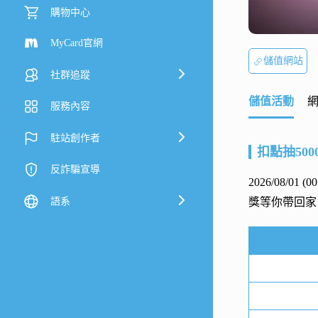
購物中心
MyCard官網
儲值網站
社群追蹤
儲值活動
服務內容
駐站創作者
扣點抽500
反詐騙宣導
2026/08/01 (
語系
獎等你帶回家