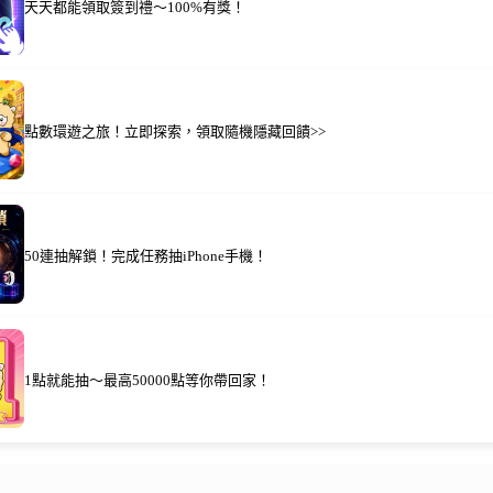
天天都能領取簽到禮～100%有獎！
點數環遊之旅！立即探索，領取隨機隱藏回饋>>
50連抽解鎖！完成任務抽iPhone手機！
1點就能抽～最高50000點等你帶回家！