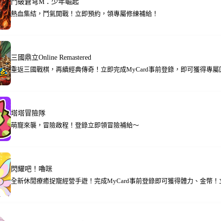
鬥破蒼穹M：少年崛起
熱血集結，鬥氣開戰！立即預約，領專屬修練補給！
三國鼎立Online Remastered
重返三國戰棋，再續經典傳奇！立即完成MyCard事前登錄，即可獲得專屬
塔塔冒險隊
萌寵來襲，冒險啟程！登錄立即領冒險補給～
閃耀吧！嚕咪
全新休閒療癒捉寵經營手遊！完成MyCard事前登錄即可獲得體力、金幣