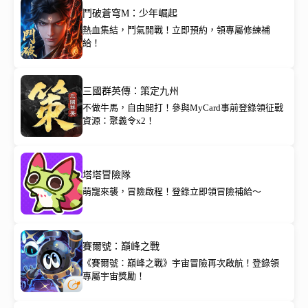
鬥破蒼穹M：少年崛起
熱血集結，鬥氣開戰！立即預約，領專屬修練補
給！
三國群英傳：策定九州
不做牛馬，自由開打！參與MyCard事前登錄領征戰
資源：聚義令x2！
塔塔冒險隊
萌寵來襲，冒險啟程！登錄立即領冒險補給～
賽爾號：巔峰之戰
《賽爾號：巔峰之戰》宇宙冒險再次啟航！登錄領
專屬宇宙獎勵！