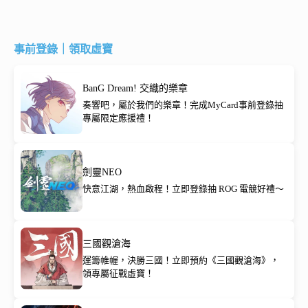
事前登錄｜領取虛寶
BanG Dream! 交織的樂章
奏響吧，屬於我們的樂章！完成MyCard事前登錄抽
專屬限定應援禮！
劍靈NEO
快意江湖，熱血啟程！立即登錄抽 ROG 電競好禮～
三國觀滄海
運籌帷幄，決勝三國！立即預約《三國觀滄海》，
領專屬征戰虛寶！