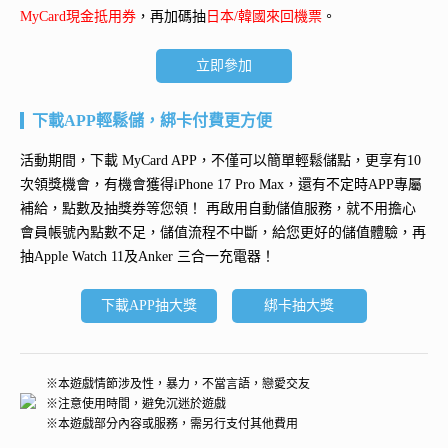
MyCard現金抵用券
，再加碼抽
日本/韓國來回機票
。
立即參加
下載APP輕鬆儲，綁卡付費更方便
活動期間，下載 MyCard APP，不僅可以簡單輕鬆儲點，更享有10
次領獎機會，有機會獲得
iPhone 17 Pro Max
，還有不定時APP專屬
補給，點數及抽獎券等您領！ 再
啟用自動儲值服務
，就不用擔心
會員帳號內點數不足，儲值流程不中斷，給您更好的儲值體驗，再
抽
Apple Watch 11及Anker 三合一充電器
！
下載APP抽大獎
綁卡抽大獎
※本遊戲情節涉及性，暴力，不當言語，戀愛交友
※注意使用時間，避免沉迷於遊戲
※本遊戲部分內容或服務，需另行支付其他費用